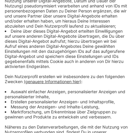
(42.).
Anzeige
Erhöhtes Kontingent vorab abgesegnet
Anzeige
Knapp ein Fünftel der Plätze im Preußenstadion
hätten am Mittwoch gegen den SC Wiedenbrück
besetzt werden dürfen. Mit 2772 Zuschauern hätten
auf einen Schlag mehr Preußenanhänger kommen
dürfen als in den bisherigen drei Heimspielen (2300
Zuschauer) in dieser Saison zusammen. Die Stadt
Münster hat die entsprechende Genehmigung am
Dienstag erteilt. Das erarbeitete Hygienekonzept
wurde sowohl von der Stadt als auch vom Land NRW