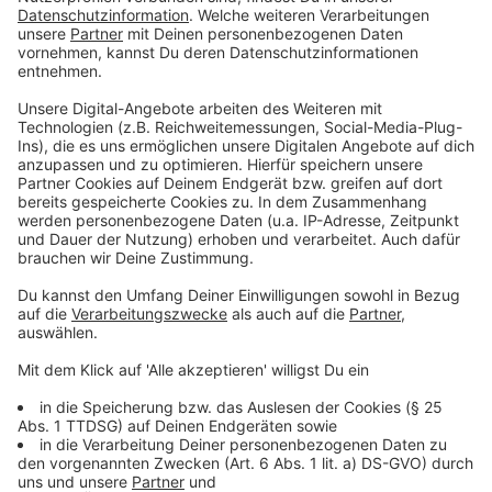
abgesegnet. Knapp 2000 Zuschauer waren dann
tatsächlich vor Ort.
Anzeige
Hygienevorschriften
Anzeige
Im Stadion galten besondere Hygienevorschriften. Es
herrschte Maskenpflicht für alle Zuschauer. Auch
während des Spiels auf dem Platz durfte der Mund-
und Nasenschutz nicht abgelegt werden. Auf der
Haupttribüne durfte grundsätzlich und ohne Ausnahme
nur jeder zweite Platz besetzt werden. In den
Stehplatzbereichen musste auf den Mindestabstand
von 1,50 Metern geachtet werden. Die Catering-
Stände waren zwar geöffnet, es durften allerdings