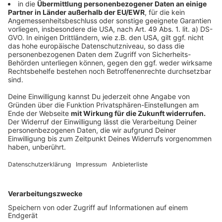
ausschließlich alkoholfreie Getränke verkauft werden.
Der Zutritt zum Stadion erfolgte außerdem über vier
separate Eingänge, um den Andrang weiter zu
entzerren.
Anzeige
Ticketverkauf und Livestream
Anzeige
Alle Inhaber einer Unterstützer-Dauerkarte-und alle
Sponsoren hatten Zutritt zum Stadion. Die Stehplatz-
Dauerkarten wurden im Vorfeld verschickt. Die
verbleibenden 1600 Resttickets konnten
personalisiert im
Online-Ticketshop
oder in den
Münster Arkaden gekauft werden. Pro Person waren
maximal 2 Tickets erhältlich, eine Tageskasse gab es