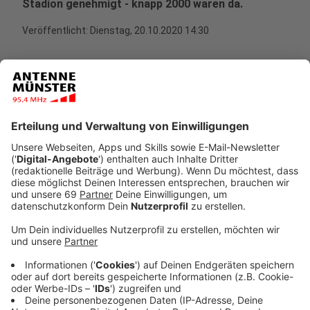
Stadion genehmigt - knapp 2000 waren da.
Veröffentlicht:
Dienstag, 20.10.2020 14:30
Anzeige
Sieg des SCP
Anzeige
Es war ein zähes Spiel, der Sieg konnte aber eingeholt
werden: Vor 1997 Zuschauern konnte sich der SC
Preußen Münster in der Regionalliga West dann doch
gegen den SC Wiedenbrück (2:1) durchsetzen. Kurz
nacheinander fielen in der ersten Halbzeit direkt zwei
Tore: Julian Schauerte (22.) legte vor, Joshua Holtby
(26.) schoss kurz danach das 2:0. Das 2:1 gelang SC
Wiedenbrück-Spieler Viktor Maier kurz vor der Halbzeit