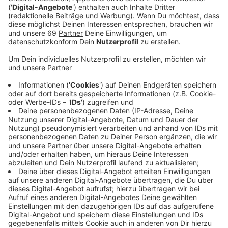
Ein Fußballspiel ohne Fans? Nicht mit uns! Deshalb
bringen die Preußen wieder zusammen, was zusammen
gehört – auf Abstand. Gemeinsam mit ihren Partnern,
dem Cineplex Münster und Magenta Sport, übertragen
sie das Preußenspiel gegen Großaspach am 10. Juni
(19 Uhr) LIVE im Autokino. Der Ticketvorverkauf
beginnt am kommenden Montag (12:00) direkt über
das Cineplex.
Anzeige
150 Fahrzeuge dürfen am Spieltag maximal auf das
Gelände am Hawerkamp. Je Fahrzeug dürfen sich dann
zwei Erwachsene und bis zu zwei im Haushalt lebende
Kinder bis 17 Jahre die Drittligapartie auf der großen
Leinwand anschauen. Der Eintrittspreis beträgt 19,06
Euro je Fahrzeug, davon geht je 1 Euro an die Aktion
#autokinocares, die verschiedene karitative Zwecke in