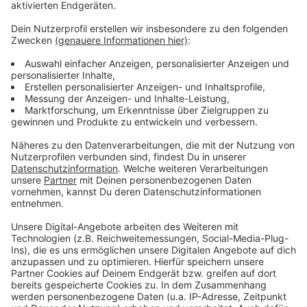
der Region unterstützt. Das Cineplex-Team legt im
Anschluss sogar auf jeden Euro noch einen drauf.
Anzeige
Einlass im Autokino Münster ist 60 Minuten vor
Spielbeginn. Es kann zu Wartezeiten bei der Zufahrt
kommen. Den Torjubel der Preußen bekommt ihr direkt
in euer Autoradio geliefert. Auch Snacks können vor
Ort entgegengenommen werden – allerdings nur nach
Vorbestellung. Alle Infos zur Abwicklung und zur
Vorbestellung gibt es
hier
.
Anzeige