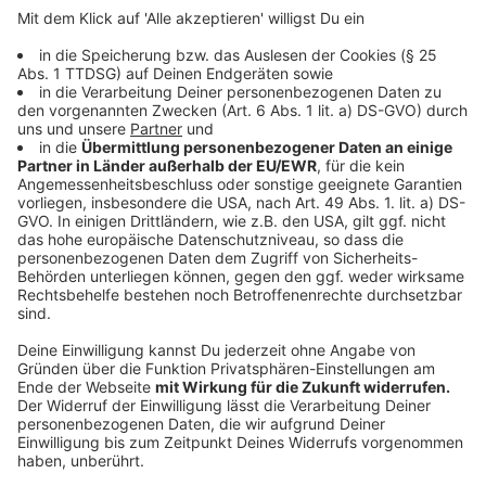
Pausen und das Schießtraining.
Anzeige
Kinopremiere
Anzeige
On Demand
kann die Doku bereits seit einigen
Monaten kostenpflichtig angeschaut werden. Am
Donnerstagabend (14. Oktober) läuft der Film nun
erstmals im Schloßtheater in Münster. Los geht es um
20 Uhr.
Hier
könnt ihr euch noch Tickets sichern. Am
Montag feiert die Doku außerdem Premiere im Free-
TV. Um 22.25 Uhr wird der
Film bei 3sat
ausgestrahlt.
Anzeige