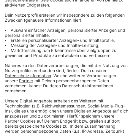
Anzeige
Durch intensive Ermittlungen konnte der Zeitraum für
diese Taten auf den 17.01. zwischen 15 Uhr und 18 Uhr
eingegrenzt werden. Auch im Bereich der Warendorfer
Straße und Korduanenstraße wurden weitere
Schmierereien angezeigt.
Anzeige
Die Polizei bittet mögliche Zeuginnen und Zeugen, die
etwas Verdächtiges bemerkt haben, sich unter der
Rufnummer 0251/275-0 zu melden.
Anzeige