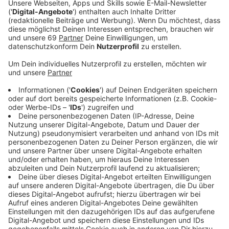
Zeuginnen und Zeugen.
Veröffentlicht:
Dienstag, 18.03.2025 13:00
Anzeige
Ein:e unbekannte:r Täter:in hat in der Zeit vom
25.09.2024 bis zum 19.01.2025 im Stadtgebiet von
Münster mehrere Hauswände und Mauern in
unterschiedlichen Farben beschädigt.
Anzeige
Der oder die Unbekannte beschmierte allein im Bereich
von Melchersstraße und Finkenstraße 22-mal nahezu
übereinstimmende Motive auf Hauswände oder
öffentliche Mauern.