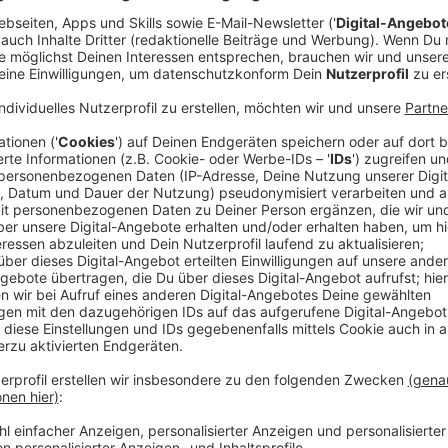
Anzeige
In der aktuellen Ausstellung "Im Rausch der Farbe –
Andrea Hagemann (r., kaufm. Vorstand Picasso-Muse
Müller (l.) Helen Oskamp, der 1,5 Mio. Besucherin 
Jahreskarte für das Museum und einen Gutschein für 
drei Tage an Picassos Geburtsort auf den Spuren de
Anzeige
"Ich wollte eigentlich schon gestern an meinem Gebu
Farbe" besuchen. Nun bin ich froh, dass es aus zeitli
freute sich die überraschte Helen Oskamp über ihren
und möchte am liebsten meinen Mann und meine beid
Anzeige