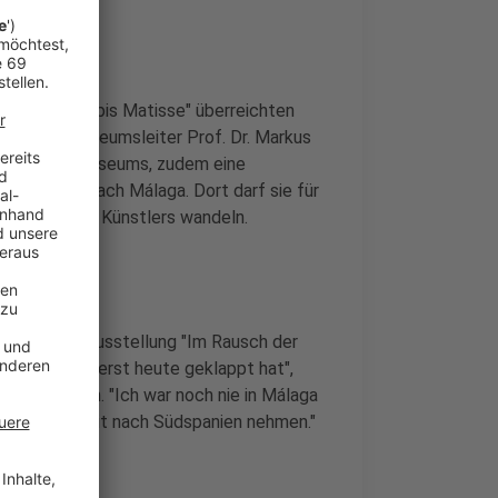
 Von Gauguin bis Matisse" überreichten
um) und Museumsleiter Prof. Dr. Markus
des Picasso-Museums, zudem eine
eine Reise nach Málaga. Dort darf sie für
s spanischen Künstlers wandeln.
rtstag die Ausstellung "Im Rausch der
chen Gründen erst heute geklappt hat",
 Reisegewinn. "Ich war noch nie in Málaga
en Kinder mit nach Südspanien nehmen."