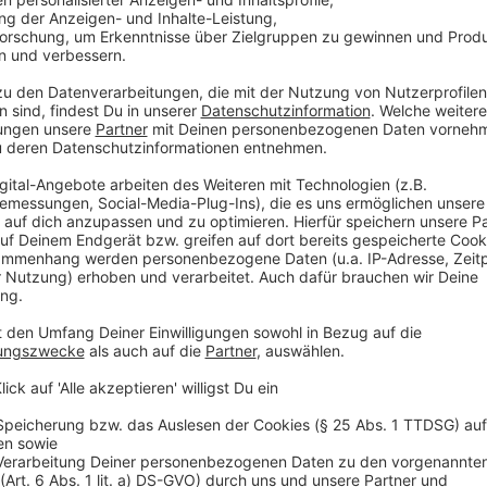
"1,5 Millionen Besucher, das sind abschlägig gerechne
Ausstellung gesehen haben", resümierte Prof. Dr. Mar
das Kunstwerk habe nur Leben durch denjenigen, der
erscheint seine Kunst in Münster sehr vital – und auch
Anzeige
Die jährlichen Besucherzahlen des im Jahr 2000 erö
vergangenen Jahren stetig gestiegen. "Den 500.000.
empfangen und die millionste Besucherin kam fünf Ja
Mio. Gast in dem Jahr begrüßen, in dem wir auch unse
besonders," so Andrea Hagemann, kaufmännischer V
Anzeige
"Das Kunstmuseum Pablo Picasso Münster ist Deut