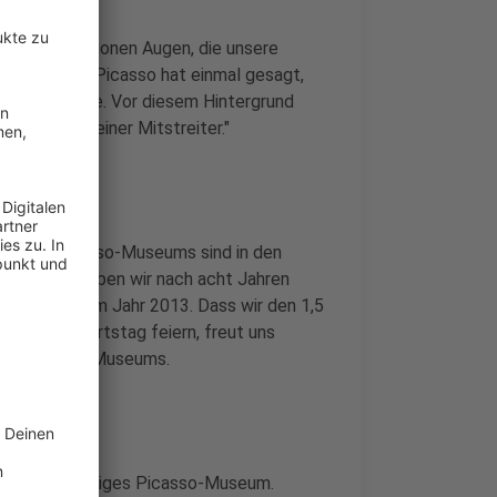
t rund 3 Millionen Augen, die unsere
kus Müller. "Picasso hat einmal gesagt,
 es betrachte. Vor diesem Hintergrund
 diejenige seiner Mitstreiter."
ffneten Picasso-Museums sind in den
 Besucher haben wir nach acht Jahren
hre später im Jahr 2013. Dass wir den 1,5
ren 20. Geburtstag feiern, freut uns
orstand des Museums.
schlands einziges Picasso-Museum.