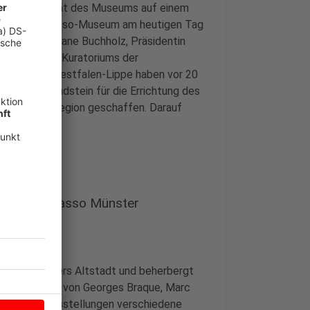
e Attraktivität des Museums auf einem
, dass das Picasso-Museum am heutigen Tag
o Prof. Dr. Liane Buchholz, Präsidentin
itzende des Kuratoriums der
kassen in Westfalen-Lippe haben vor 20
ziellen Grundstein für die Errichtung des
nod für die Region geschaffen. Darauf
 Pablo Picasso Münster
al in Münsters Altstadt und beherbergt
 Grafikreihen von Georges Braque, Marc
chselnden Ausstellungen verschiedene