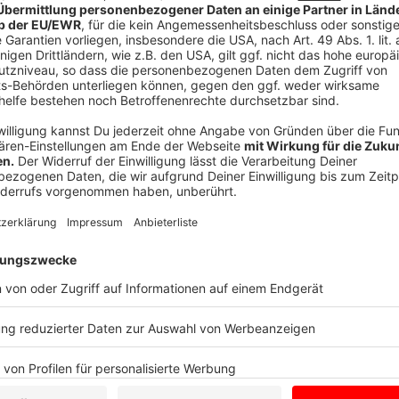
Öffentlichkeitsstarke Sonderausstellungen haben di
hohen Niveau stabilisiert. Es freut mich daher sehr
bereits seine 1,5 Mio. Besucherin begrüßen konnte", s
des Sparkassenverbandes Westfalen-Lippe und Vors
Sparkassenstiftung Kunstmuseum Münster. "Die Spar
Jahren gemeinsam mit den weiteren Stiftern den finan
Kunstmuseums gelegt. Sie haben ein kulturelles Klei
sind wir sehr stolz."
Anzeige
Hintergrundinformation zum Kunstmuseum
Anzeige
Das Kunstmuseum Pablo Picasso Münster liegt zentr
über 800 Lithografien von Pablo Picasso und weitere
Chagall und Henri Matisse. Das Museum zeigt in we