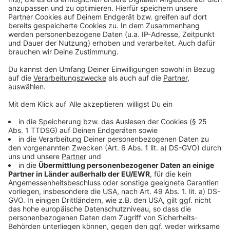
leidenschaftlich in Erinnerung hat.
Anzeige
USC-Sportdirektor Ralph Bergmann ist sich sicher,
dass gerade die Konstellation mit zwei jungen und
perspektivreichen Zuspielerinnen für den Verein und
die Spielerinnen Vorteile haben kann. Er erwartet, dass
beide Spielerinnen in der kommenden Saison einen
großen Schritt in ihrer sportlichen und persönlichen
Entwicklung machen werden.
Anzeige