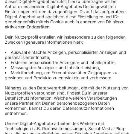
Nach drei Jahren in der 2. Bundesliga (VCO Berlin)
spielte Pia Fernau in den vergangenen zwei Spielzeiten
für den SSC Schwerin in der 1. Bundesliga. Zum
Wechsel nach Münster sagt sie: "Bei meiner ersten
Station als Profi-Volleyballerin konnte ich in Schwerin
sehr viel lernen. Diese Chance bekommen zu haben -
dafür bin ich sehr dankbar. Nun möchte ich mich jedoch
weiterentwickeln und mehr Verantwortung auf dem
Feld übernehmen. Mit einem jungen, motivierten Team
und tollen Talenten bietet der USC Münster mir genau
diese Chance mich zu beweisen."
Anzeige
Besonders freut sich Pia Fernau auf "das neue Team
und auch die tollen Fans des USC", die sie aus den
Spielen am Berg Fidel noch sehr lautstark und