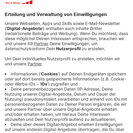
Veröffentlicht:
Montag, 13.05.2024 15:00
Anzeige
Pia Fernau wird neben Emilia Jordan die Schaltzentrale
der Münsteranerinnen besetzen.
Anzeige
"Wir sind sehr glücklich, dass sich Pia Fernau für uns
entschieden hat. Sie passt zu hundert Prozent zu
unserer neuen Ausrichtung, auf perspektivreiche und
ambitionierte junge Spielerinnen zu setzen", freut sich
Präsident Jürgen Aigner über die Neuverpflichtung.
Anzeige