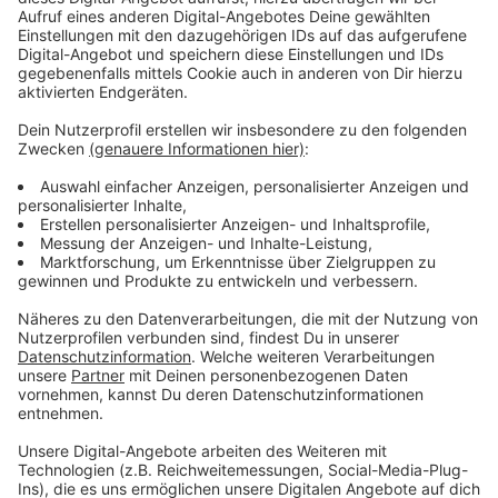
Wir hatten 6000 Anmeldungen, so viele wie nie
zuvor. Der Sanitätsbericht sprach von erstaunlich
wenigen Unfällen und Verletzten. Entsprechend
super war die Stimmung hinterher auch auf dem
Schlossplatz.
Anzeige
Bei der Siegerehrung des LeezenCup gab es
verschiedene Klassen. Unter anderem wurden auch die
drei schnellsten Frauen und die drei schnellsten
Männer des 125km LeezenCup geehrt. Die Schnellste
bei den Frauen war Carmen Burmeister. Auf dem
zweiten Platz landete Anna Lange und Anna Felis
belegte Platz 3. Bei den Männern war Patrick
Altefrohne der Schnellste. Sebastian Merschel