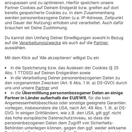
belegte Platz zwei und auf dem dritten Platz landete
Gunnar Goerges.
Anzeige
©
ANTENNE MÜNSTER
v.l.n.r.: Anna Lange, Carmen Burmeister, Anna Felis
Anzeige
©
ANTENNE MÜNSTER
v.l.n.r.: Sebastian Merschel, Patrick Altefrohne, Gunnar
Goerges
Anzeige