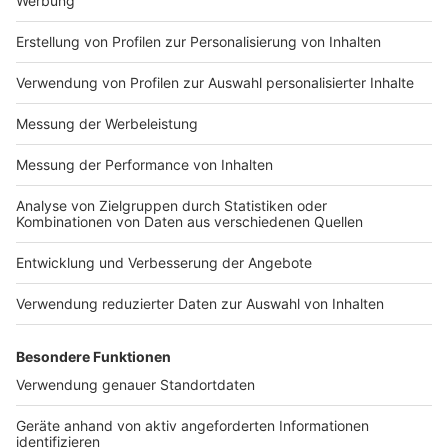
Nur wenige Unfälle
Anzeige
Neben der Berufsfeuerwehr war auch der Arbeiter-
Samariter-Bund, das Deutsche Rote Kreuz, die
Johanniter-Unfall-Hilfe und der Malteser Hilfsdienst
im Einsatz. Insgesamt mussten 25 Radsportler:innen
medizinisch versorgt werden, sechs Personen wurden
ins Krankenhaus gebracht. Der Abschnittsleiter
Johannes Schultheis sagt:
Neben den guten Wetterbedingungen ist vor
allem die hervorragende Zusammenarbeit
zwischen allen Einsatzkräften hervorzuheben, die
zum Erfolg des Einsatzes beigetragen haben. So
etwas aus dem Ehrenamt zu stemmen, ist nur
mit hochqualifizierten und motivierten