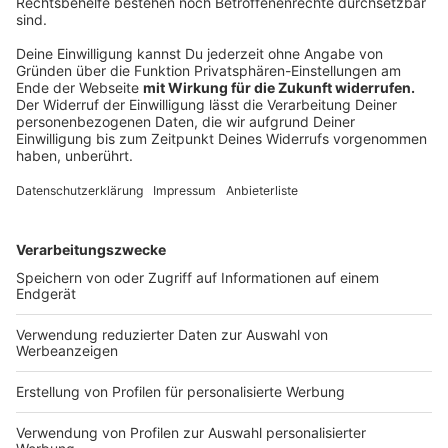
Positive Bilanz des Münsterland Giro
Anzeige
Die Organisator:innen ziehen eine positive Bilanz. Das
Wetter hat mitgespielt und gefühlt sind in jedem Jahr
mehr Zuschauer:innen an der Strecke, um die
Radsportler:innen anzufeuern, sagt der Sportliche
Leiter des Rennens Fabian Wegmann. Er ergänzt:
Dass sich das Rennen immer weiterentwickelt,
sieht man aber auch an den Namen auf der
Siegerliste.
Anzeige