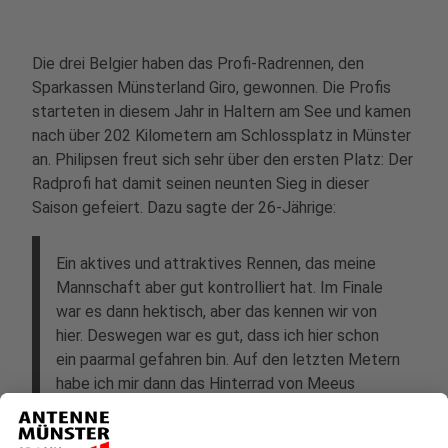
Die drei Belgier haben das Profi-Radrennen, den
Sparkassen Münsterland Giro, gewonnen. Die Profis
starteten in diesem Jahr in Haltern am See und kamen
nach über 202 Kilometern am Schlossplatz in Münster
an. Philipsen freut sich sehr über den ersten Platz: Der
Radprofi hat damit seinen neunten Sieg in dieser
Saison gefeiert. Dazu sagte der 26-Jährige:
Ein aktives und attraktives Rennen, das meine
Mannschaft aber gut kontrolliert hat. Im Finale
war es dann hektisch, aber das kennen wir von
hier. Deswegen war es gut, dass ich hier schon
ein paarmal gefahren bin. Auf den letzten Metern
habe ich mir dann das Hinterrad von Meeus
gesucht, nachdem Bora ein starkes Leadout
gefahren war. Ich bin froh, dass ich mir hier zum