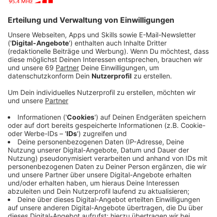
Saisonende noch einen Sieg holen konnte.
Maximilian Walscheid wurde als bester Deutscher
Fünfter.
Anzeige
LeezenCup: So viele Anmeldungen wie noch
nie
Anzeige
Nicht nur die Profis, sondern auch die Amateur:innen
konnten beim Sparkassen Münsterland Giro
mitmachen. Und zwar beim LeezenCup. Bei den
Anmeldungen gab es in diesem Jahr sogar einen
Rekord: Mit 6.000 Anmeldungen gab es so viele wie
noch nie, sagt Organisator Rainer Bergmann: