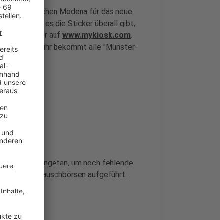
age im italienischen Modena für das neue
worden. Wo es die Sticker überall gibt,
sstellen
oder auf
www.mykiosk.com
.
 suchen und ihr bekommt alle "Münster-
innen zusammengetan, um noch fehlende
s bekannten Tauschbörsen aufgeführt: