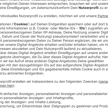
Drei Millionen Sticker-Bilder sind in der ersten Aufl
PANINI-Album "Münster sammelt Münster"
gedruckt 
erfahrt ihr auf
www.muenster-sammelt.de/verkauf
Einfach nach eurem Standort und "Münster sammelt"
Panini"-Verkaufsstellen in eurer Nähe angezeigt.
Anzeige
Gemeinsam sammelt es sich besser
Anzeige
Bei Facebook haben sich bereits fleißige Sammler:
Sticker zu tauschen. Wir haben euch hier mal die un
PANINI Münster
Tauschbörse Panini Münster
Münster sammelt Münster