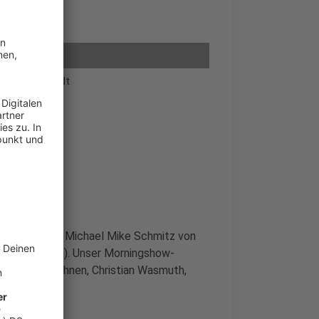
ür unsere Stadt
r"
anini-Freaks: Michael Mike Schmitz von
h (Hafenarena). Unser Morningshow-
 einem von ihnen, Christian Wasmuth,