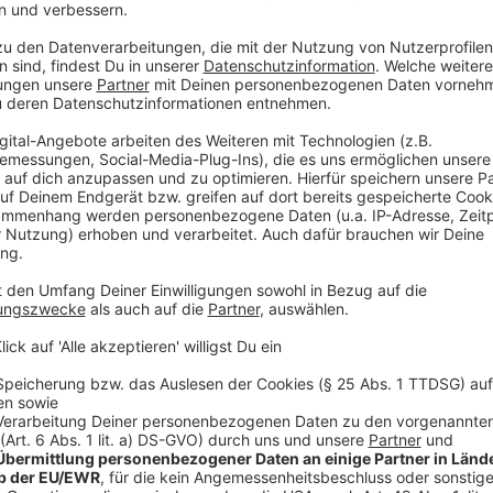
Anzeige
©
Münster4Life/Hafenarena
"Münster sammelt Münster": Das erste Panini-Album f
Anzeige
Das Interview zu "Münster sammelt Münste
Anzeige
Die Macher der PANINI-Idee sind drei Münsteraner P
Münster4Life, Chris Brinkhaus und Christian Wasmut
Moderator Jonas Menke hat vor Veröffentlichung mit
gesprochen:
Anzeige