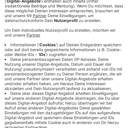
So Easy (To Fall In Love)“ konnte weltweit bereits
über 400 Millionen Spotify-Streams erreichen. Im
Februar 2026 stieg der Song auf Platz #6 (Peak) der
globalen Spotify Charts auf. In Deutschland konnte
sich „So Easy (To Fall In Love)“ Platz #36 (Peak) in
den Spotify Charts sichern.
„The Art Of Loving“ erreichte 2025 Platz #6 der
offiziellen deutschen Album Charts, und gilt als ihr
persönlichstes Werk, welches durch seine Wärme,
Ehrlichkeit und emotionale Tiefe besticht. Aufbauend
auf dem Erfolg ihres Debüts „Messy“ wirkt Olivia nun
reifer, nachdenklicher und zugänglicher als je zuvor.
Ihre Songs drehen sich um Themen wie Selbstfindung,