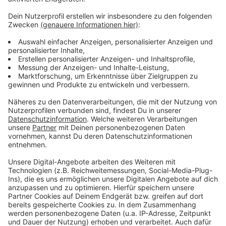
Beziehungen und die kleinen Wahrheiten des Alltags.
Olivia Dean hat im April ihre bislang größte
internationale „The Art Of Loving Live Tour” gestartet.
Konzerte sind in Europa, Nordamerika, Australien und
Neuseeland geplant. Die Tournee beginnt in
Großbritannien, wo sie die Londoner O2 Arena für
sechs Nächte komplett ausverkaufen konnte (über
100K Tickets).
Anzeige
Anzeige