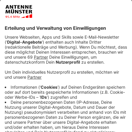
Kommunen ihre geplanten Baustellen verpflichtend
digital melden.
Veröffentlicht:
Freitag, 20.02.2026 14:04
Anzeige
Verbindliche Meldung für alle Baustellen
Anzeige
Bisher melden nur rund 155 Kommunen und Kreise ihre
Baustellen freiwillig über das landeseigene „Traffic
Information Center“ (TIC). Mit der Novelle des
Straßen- und Wegegesetzes NRW wird die Nutzung
der Plattform ab dem 1. Januar 2027 verpflichtend.
Das Ziel: Konflikte zwischen Baustellen vermeiden und