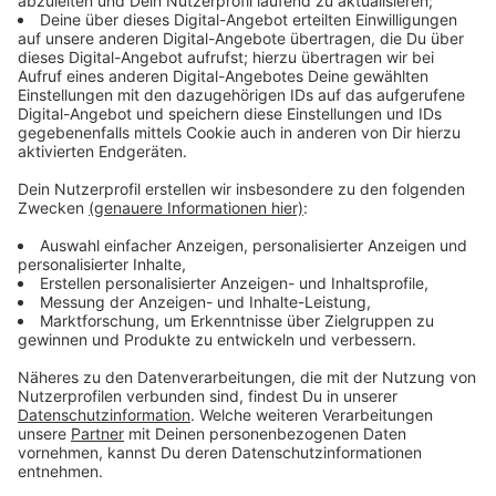
verlässliche Informationen für Verkehrsteilnehmende
bereitstellen.
Anzeige
Frühzeitige Abstimmung reduziert Staus
Anzeige
Das digitale System gleicht eingetragene Baustellen
automatisch auf Überschneidungen ab. Behörden
können so Bauzeiten anpassen, Maßnahmen bündeln
oder alternative Verkehrsführungen planen.
Verkehrsminister Oliver Krischer betont: „In Zeiten
zahlreicher Baustellen im Stau ist das wichtiger denn
je.“
Anzeige