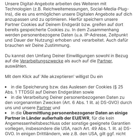
Vorteile für Pendler und Wirtschaft
Anzeige
Nicht nur Pendler profitieren von der besseren
Koordination, auch Unternehmen können Lieferketten
und Transportwege effizienter planen. Unkoordinierte
Baustellen sind ein wachsendes Problem für
Produktion und Logistik. Mit TIC sollen Verzögerungen
reduziert und Kosten gesenkt werden.
Anzeige
Hier geht es zum Baustellen-Portal TIC
Anzeige