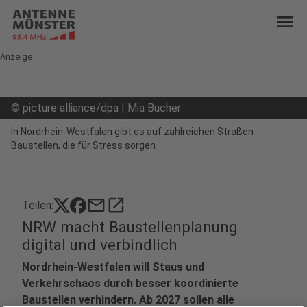
menu
Anzeige
©
picture alliance/dpa | Mia Bucher
In Nordrhein-Westfalen gibt es auf zahlreichen Straßen
Baustellen, die für Stress sorgen
mail
open_in_new
Teilen:
NRW macht Baustellenplanung
digital und verbindlich
Nordrhein-Westfalen will Staus und
Verkehrschaos durch besser koordinierte
Baustellen verhindern. Ab 2027 sollen alle