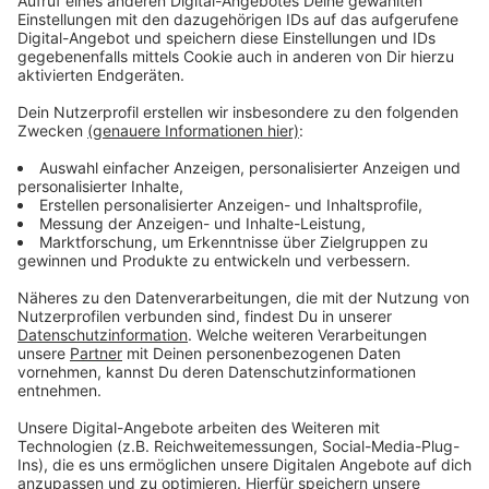
Ärzte- und Pflegekammern hätten die Reform
mitgestaltet und stünden hinter ihr.
Anzeige
KGNW warnt vor wirtschaftlichen Schieflagen
Anzeige
Doch gerade von der
Krankenhausgesellschaft NRW
(KGNW)
kommen auch besorgte Töne. Vizepräsident
Sascha Klein warnte schon im Dezember vor
möglichen Schließungen als Folge des
Krankenhausplans. Für manche Kliniken bedeute die
Umsetzung des Plans, dass sie Abteilungen verlören
und möglicherweise ganze Standorte schließen
müssten. Wenn ein Krankenhaus in eine wirtschaftliche
Schieflage geraten sollte, sei Hilfe nötig, heißt es