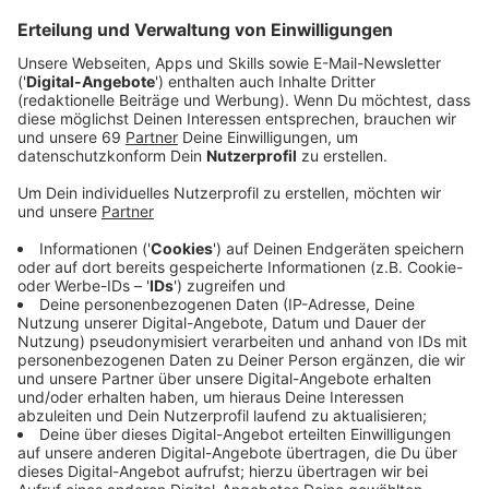
Die Krankenhausreform in Nordrhein-Westfalen ist für
alle Mitarbeiterinnen und Mitarbeiter in Kliniken
wahrscheinlich eine große Herausforderung.
Anzeige
Ministerium verweist auf Kraftakt
Anzeige
Aus dem
NRW-Gesundheitsministerium (MAGS)
wird
immer wieder auf die Zahl 6.200 verwiesen. Der neue
Krankenhausplan umfasse 6.200
Einzelentscheidungen. Damit wird indirekt der Eindruck
erweckt, dass etwa 90 Klagen gegen diese
Einzelentscheidungen im Verhältnis eher wenig sind.
NRW ist das erste Bundesland mit einem solchen
neuen Modell. Die Krankenhausgesellschaft, Kassen,