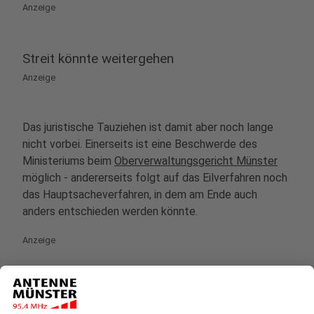
Anzeige
Streit könnte weitergehen
Anzeige
Das juristische Tauziehen ist damit aber noch lange
nicht vorbei. Einerseits ist eine Beschwerde des
Ministeriums beim
Oberverwaltungsgericht Münster
möglich - andererseits folgt auf das Eilverfahren noch
das Hauptsacheverfahren, in dem am Ende auch
anders entschieden werden könnte.
Anzeige
©
picture alliance / dpa | Robert Michael