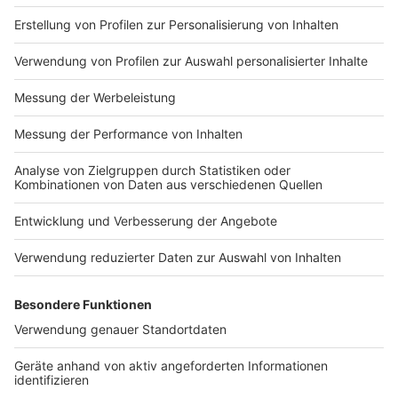
Man müsse befürchten, "dass der Systemumbau auf
dem Rücken der Beschäftigten erfolge", sagt
Susanne
Hille, Fachbereichsleiterin Gesundheit bei ver.di in NRW
.
"Neue Strukturen müssen erst tragfähig sein, bevor
alte abgebaut werden - egal ob im ambulanten oder
stationären Bereich. Sonst entstehen
Versorgungslücken, die sowohl Beschäftigte als auch
Patientinnen und Patienten direkt betreffen." Sie
fordert eine auskömmliche Finanzierung der
Krankenhäuser - das sei "aktuell nicht der Fall. In den
letzten vier Jahren wurden in NRW bereits 17
Krankenhäuser geschlossen, weitere 90 Kliniken sind
von der Schließung bedroht." Die Frage ist, ob das
Personal, das in einem bestimmten Krankenhaus, das
Leistungen abgeben musste, automatisch an ein
Krankenhaus geht, das mehr von diesen Leistungen
anbieten darf. Skeptiker befürchten eine Verschärfung
des Personalmangels.