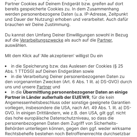
sinngemäß. In NRW befinden sich momentan 13
Kliniken in einem Insolvenzverfahren.
Anzeige
SPD zweifelt an Einigkeit
Anzeige
Die SPD bezweifelt, die vom Ministerium
beschriebene Einigkeit innerhalb des
Gesundheitssystems. Wenn sich mehr als 90
Einrichtungen gegen die Pläne des Ministers wehrten,
"dann ist das kein Tropfen auf den heißen Stein mehr",
sagt Thorsten Klute, gesundheitspolitischer Sprecher
der SPD-Landtagsfraktion. "Die hohe Anzahl der
Klagen zeigt, dass sich die groß verkündete Einigkeit
über Laumanns Krankenhausplan langsam aber sicher in