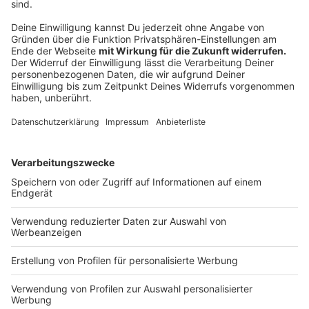
Luft auflöst."
Anzeige
©
picture alliance / dpa | Robert Michael
ver.di in NRW setzt sich für viele Arbeitnehmerinnen
und Arbeitnehmer in den verschiedensten Branchen
ein
Anzeige
Kritik von ver.di in NRW
Anzeige
Die Gewerkschaft ver.di beklagt, dass bei der Reform
die Sicht der Beschäftigten zu kurz gekommen sei.