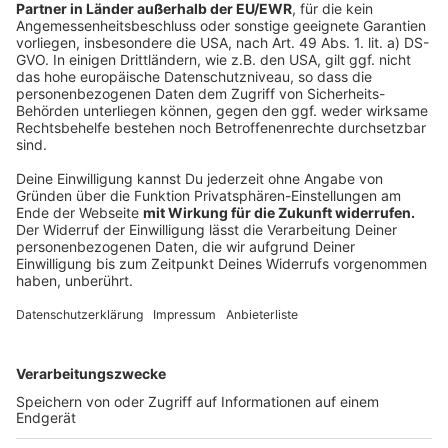
nicht mehr davon aus, dass es noch mal zu einer
großen, zu einer schweren Winterwelle kommen wird",
sagte er. Laut Infektionsschutzgesetz des Bundes
sollte die Maskenpflicht im Fernverkehr eigentlich bis
zum 7. April andauern.
Anzeige
NRW folgt mit der Ankündigung zum Wegfall der
Maskenpflicht dem Vorgehen in etlichen anderen
Bundesländern. Die Debatte hatte in dieser Woche an
Dynamik gewonnen. Für ihren öffentlichen Nahverkehr
haben weitere Bundesländer das Ende der
Maskenpflicht angekündigt. In Bayern, Sachsen-Anhalt
und Schleswig-Holstein ist die Maske schon nicht
mehr Pflicht im öffentlichen Nahverkehr.
Anzeige