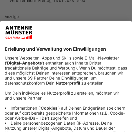
Veröffentlicht:
Freitag, 13.01.2023 15:00
Anzeige
Die Maskenpflicht im öffentlichen Nahverkehr in
Nordrhein-Westfalen wird zum 1. Februar 2023
aufgehoben. Das sagte ein Sprecher des NRW-
Gesundheitsministeriums am Freitag (13.01.) in
Düsseldorf. Er verwies dabei auf eine sich aktuell
weiter entspannende Infektionslage. Damit werde
auch eine Einheitlichkeit mit der Regelung im
Fernverkehr geschaffen, da der Bund angekündigt hat,
die Maskenpflicht im Fernverkehr Anfang Februar
abzuschaffen.
Anzeige