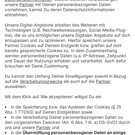
Das NRW-Gesundheitsministerium hatte zuletzt am
16. Dezember vergangenen Jahres eine Verordnung
verabschiedet, mit der die Regelungen der
Coronaschutzverordnung sowie der Test- und
Quarantäneverordnung bis zum 31. Januar verlängert
wurden. Nach NRW-Landesrecht besteht im
öffentlichen Nahverkehr bis dahin damit weiter eine
Pflicht zum Tragen einer medizinischen Maske (OP-
Maske) oder einer Maske des Standards ffp2 oder
höher.
Anzeige
Die Bundesregierung hatte unmittelbar zuvor am
Freitag angekündigt, dass die Maskenpflicht im
Fernverkehr (ffp2-Maske) zum 2. Februar fallen soll.
Das gab Bundesgesundheitsminister Karl Lauterbach
(SPD) bekannt. "Die uns beratenden Experten gehen