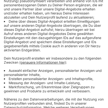
Die Verpflichtung zum Tragen einer Maske in Bussen
und Bahnen des NRW-Nahverkehrs fällt damit knapp
drei Jahre nach ihrer Einführung weg.
Anzeige
"Selbstverständlich können diejenigen, die sich
besonders schützen wollen, freiwillig eine Maske
tragen", erklärte der Sprecher des NRW-
Gesundheitsministeriums weiter. Über weitere
mögliche Anpassungen der Coronaschutzmaßnahmen,
insbesondere der Isolationspflicht, werde die
Landesregierung von Nordrhein-Westfalen "sehr
rechtzeitig vor Ablauf der derzeit gültigen
Coronaschutzverordnung entscheiden."
Anzeige