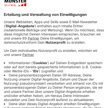
Die Inzidenz sinkt und sinkt und sinkt... Auch wenn in
immer mehr Regionen Deutschlands die sich
ausbreitende Delta-Virusvariante, die zuerst in Indien
aufgetreten war, in den Statistiken auffällt, bleibt die
Inzidenz hier in Münster auf einem niedrigen Niveau.
Sie hat sogar ein neues Rekordtief erreicht: Sie liegt
heute Morgen bei 2,2 - das hat das Robert-Koch-
Institut in Berlin ausgerechnet. Am Dienstag lag die
Inzidenz bei 2,5 - vergangenen Mittwoch bei 5,1.
Anzeige
Wieder mehr Impftermine in der Halle
Münsterland
Anzeige