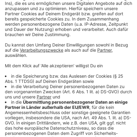
Stationen
Anzeige
Weil Münsters Inzidenz weiter sinkt, immer mehr
Menschen geimpft sind und die Stadt immer mehr
Regeln lockert, hat der Andrang in den Testzentren in
unserer Stadt deutlich abgenommen. Noch sind
Schnelltests an 220 Stellen möglich, zum Ende des
Monats werden aber einige schließen, vor allem in
Apotheken. Zur Zeit zählen die Testzentren nicht
einmal mehr halb so viele Schnelltestwillige wie noch
vor zwei Wochen. Wer noch nicht vollständig geimpft
ist, sollte sich weiterhin testen lassen.
Anzeige