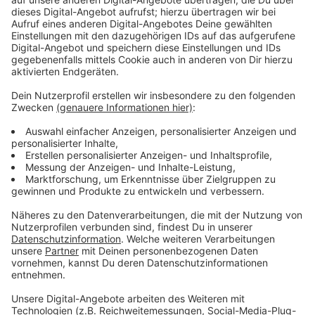
Über 200.000 Menschen wurden in Münster inzwischen
einmal geimpft, etwa zwei Drittel davon auch ein
zweites Mal.Für Erstimpfungen gibt es im
Impfzentrum in der Halle Münsterland jetzt neue
Termine. Seit 8 Uhr ist die Online-Terminvergabe
freigeschaltet, auch über die telefonische Hotline der
Kassenärztlichen Vereinigung können Termine gebucht
werden. Allerdings dürfen sich dort nur Menschen
melden, die über 60 sind oder Vorerkrankungen haben.
Berechtigt sind außerdem Beschäftigte in
Krankenhäusern oder in Werkstätten für Menschen mit
Behinderungen.
Anzeige
Vor allem in Apotheken schließen Schnelltest-