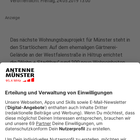
Veröffentlicht:
Freitag, 24.05.2019 13:00
Anzeige
Das nächste Wohnungsbauprojekt für Münster steht in
den Startlöchern: Auf dem ehemaligen Gärtnerei-
Gelände an der Westfalenstraße in Hiltrup errichtet
die "Wohn + Stadtbau" rund 200 neue Wohneinheiten.
Bezahlbar, grün und lebenswert - das sind die zentralen
Schlagworte aus der Planung für die dreieinhalb
Hektar große Fläche. Das neue Quartier aus
Mehrfamilien- und Einfamilienhäusern komplettieren
eine Kita und ein Neubau für den bestehenden
Lebensmittelmarkt in direkter Nachbarschaft zum
bestehenden Ärztehaus.
Anzeige