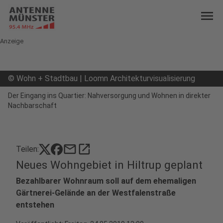
menu
Anzeige
©
Wohn + Stadtbau | Loomn Architekturvisualisierung
Der Eingang ins Quartier: Nahversorgung und Wohnen in direkter
Nachbarschaft
mail
open_in_new
Teilen:
Neues Wohngebiet in Hiltrup geplant
Bezahlbarer Wohnraum soll auf dem ehemaligen
Gärtnerei-Gelände an der Westfalenstraße
entstehen