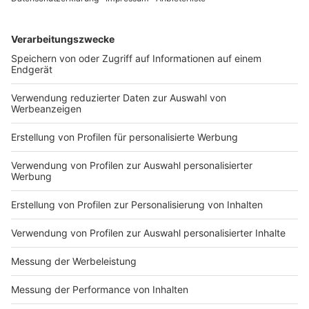
Anzeige
200 Wohneinheiten
Anzeige
Für das Areal an der Westfalenstraße ist ein Mix aus
Einfamilien- und Mehrfamilienhäusern geplant. Es
entstehen rund 200 Wohneinheiten, davon 24 in
Einfamilienhäusern und 74 Wohneinheiten im öffentlich
geförderten Wohnungsbau. Zudem sind eine
Kindertagesstätte und ein Neubau für den bereits
bestehenden Einzelhandelsbetrieb in direkter
Nachbarschaft zum Ärztehaus vorgesehen. Die
Gebäude erfüllen den "KFW 55 Standard" und werden
mit Gründächern ausgestattet.