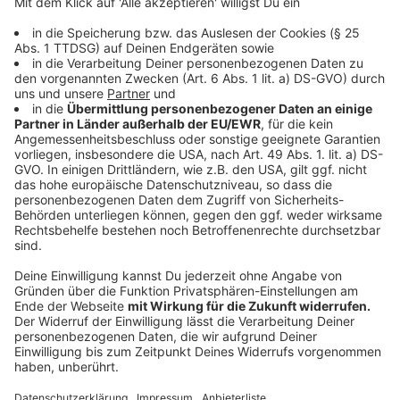
©
Wohn + Stadtbau | George Sommer
Das Plangebiet aus der Luft: Die etwa dreieinhalb
Hektar große Fläche der ehemaligen Gärtnerei wird zu
einem harmonischen Wohnquartier aufgewertet.
Anzeige
Die Mischung aus geförderten Wohnungen, frei
finanzierten Wohnungen und Eigentumswohnungen
ermöglicht ein gemeinsames Wohnen für Menschen
mit jedem Geldbeutel. "30 Prozent der Wohnungen
werden mit Fördermitteln des Landes Nordrhein-
Westfalen erstellt", erläutert Dr. Christian Jaeger,
Geschäftsführer der "Wohn + Stadtbau". "Damit
schaffen wir bezahlbaren Wohnraum, der in Münster so
dringend benötigt wird. Und das in einer ruhigen,
attraktiven und verkehrsgünstigen Lage."