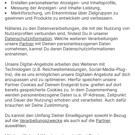
Stadtbau Hand in Hand die bestmögliche Lösung
erarbeitet", betont Denstorff den Gewinn für Münster.
"Hier entsteht vielfältiger Wohnraum - dank zu
erhaltendem Grünkorridor und sozialer Infrastruktur in
attraktiver Umgebung."
Anzeige
Die "Wohn + Stadtbau" hat in den letzten Jahren von
verschiedenen privaten Eigentümern Grundstücke
erworben und zu einem neuen Wohngebiet
zusammengefasst. Im städtebaulichen Wettbewerb
hatte sich das münstersche Büro "HT-Architekten"
durchgesetzt und damit den Rahmen für zwei
vorhabenbezogene Bebauungspläne gesetzt.
Anzeige