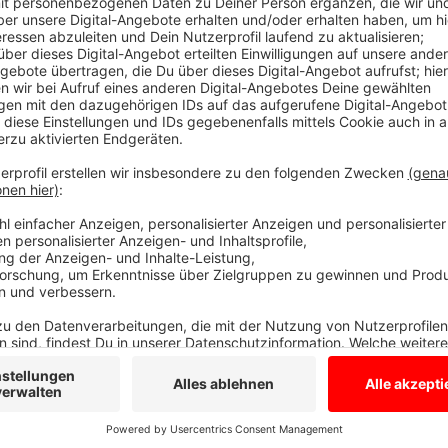
Vor allem im Handwerk wurden mehr Verträge unterze
Prozent mehr gegenüber dem Ausbildungsbeginn 201
mehr Vertragsabschlüsse. Hier liegt das Plus bei 3,
sucht, hat gute Chancen: Nach Auskunft von IHK 
viele Betriebe geeignete Bewerber. Allein bei der Age
offene Stellen gemeldet, darunter auch beliebte Be
Fachinformatiker oder medizinische Fachangestellte.
Überblick über noch offene Ausbildungsplätze auch 
Handwerkskammer Münster.
Anzeige