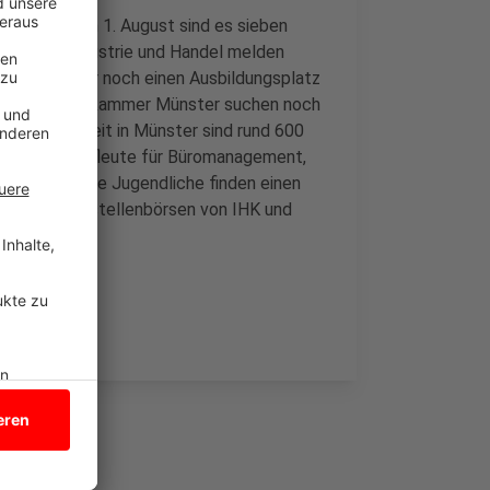
ichnet. Zum 1. August sind es sieben
8. Auch Industrie und Handel melden
5 Prozent. Wer noch einen Ausbildungsplatz
und Handwerkskammer Münster suchen noch
ntur für Arbeit in Münster sind rund 600
rufe wie Kaufleute für Büromanagement,
 Interessierte Jugendliche finden einen
bei den Lehrstellenbörsen von IHK und