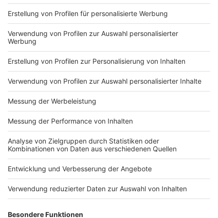
Auch mit der nachdenklich stimmenden Single
"Achtung und Respekt" fängt Kaiser aktuelle
Stimmungen ein. In einer gesellschaftlich äußerst
hitzigen Zeit erteilt der bekennende Sozialdemokrat
Hetzern und Spaltern eine deutliche Absage. "Wir
haben in unserer Gesellschaft eine Veränderung im
Umgang miteinander. Wir haben eine niedrigere
Reizschwelle. Da werden Menschen, die in Bus und
Bahnen die Fahrscheine kontrollieren, attackiert, und
auch Sanitäter oder Feuerwehrleute. Das hat mit
Achtung und Respekt ganz wenig zu tun", sagt Kaiser.
Anzeige
In diesem Jahr plant der 72-Jährige eine Arenatour,
Open-Air-Konzerte, seine legendären Kaisermania-Gigs
in Dresden und die Kinopremiere seines Konzertfilms.
Dem musikalischen Marathon-Mann geht also die Luft