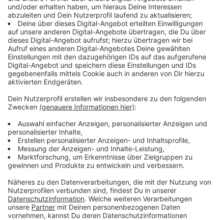
Bei den 15 Songs auf "Marathon" geht es natürlich vor
allem um große Gefühle. "Immer wenn die Liebe fehlt"
ist ein Plädoyer für diese Emotion, "Das Leben schont
keinen" beschreibt die Unwägbarkeiten des Lebens
und in "Was aus euch wird" behandelt Kaiser eine
Frage, die sich wohl alle Eltern mal stellen: Was wird
aus den Kindern, wenn ich nicht mehr da bin?
Anzeige
Anzeige
Wie sehr das Publikum seinen Kaiser liebt, ist auf
seinen Konzerten zu beobachten, zu denen im
vergangenen Jahr weit mehr als 400.000 Menschen
kamen - darunter Ehepaare, Freundinnengruppen, Enkel