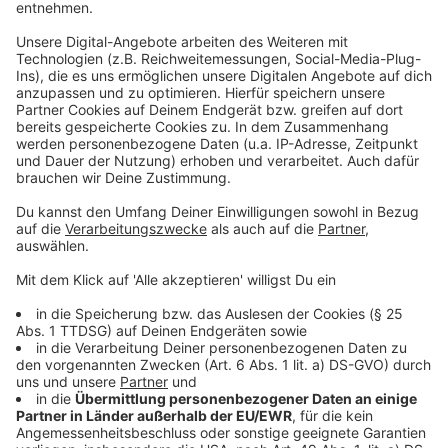
mit ihren Omas und auch Teenager. "Ich bin immer
wieder positiv überrascht, wenn ich auf der Bühne
stehe und davor junge Menschen sehe mit 18 oder 20,
die die Texte mitsingen können", erklärt der
Ausnahmekünstler stolz.
Anzeige
Darum ist Kaiser auch bei der Jugend beliebt
Anzeige
Der Kultsänger, der bei seinen Auftritten gern elegant
mit Anzug, Weste und Krawatte auf der Bühne steht,
ist glaubwürdig und nehme die Jugend außerdem
ernst, wie er sagt. "Ich bin jemand, der versucht, immer
auch die Bindung zur Jugend zu suchen, sie auch zu
verteidigen und in das richtige Licht zu setzen. Weil mir