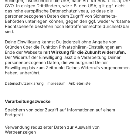
zu viele Leute sagen, die Jugend von heute sei faul
und würde nichts machen. Das stimmt eben nicht."
Anzeige
Musikalisch arbeitet Kaiser ebenfalls gern mit jüngeren
Kolleginnen und Kollegen zusammen, auch auf seinem
neuen Album. Den Ohrwurm "Ich werde da sein" über
den Zusammenhalt in Partner- und Freundschaften
schrieb der Saarbrücker Rapper EstA, der halb so alt
wie Kaiser ist. "Hut ab, wie immer Musik am Puls der
Zeit. Roland Kaiser ist wie ein guter Wein, je älter -
desto besser wird er", kommentierte ein Fan unter das
Musikvideo bei YouTube.
Anzeige