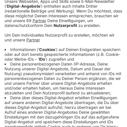
Veröffentlicht:
Freitag, 28.06.2024 05:30
Anzeige
Der Bogen, über den künftig der Verkehr in Richtung
Innenstadt und Autobahn fließen soll, wird heute
(28.06.) freigegeben. Auf dem Foto könnt ihr sehen,
wie der Verkehr künftig fließen soll. Seit drei Jahren
wird an der Umgehungsstraße/Warendorfer Straße
gebaut, vor allem während des Berufsverkehrs gibt es
immer wieder lange Staus.
Anzeige
Das verändert sich durch den Bogen
Anzeige