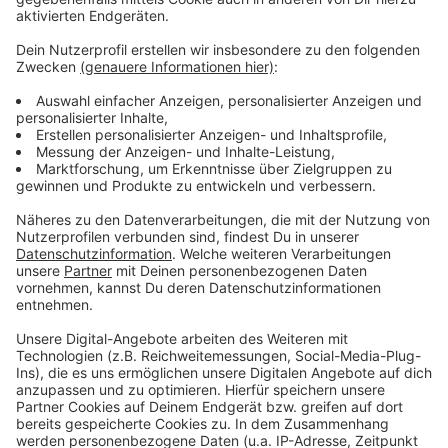
In Zukunft geht es ab der Mondstraße nur noch
stadtauswärts über die Warendorfer Straße. Bis zum
Frühjahr 2025 sollen an der Warendorfer Straße auch
die Kreuzung Mondstraße und der Bahnübergang fertig
sein. In der Gegenrichtung geht es aber erst im
kommenden Jahr über den neuen Bogen. Dann erst
wird noch der Trog für den Radweg entlang der B 51
zwischen Telgte, Handorf und Münster gebaut. Auch
die Bauarbeiten am Trog der Umgehungsstraße durch
Mauritz kommen voran: Noch im September soll der
Verkehr über die westliche Seite rollen.
Hier
erhaltet ihr weitere Infos zur Baustelle.
Anzeige