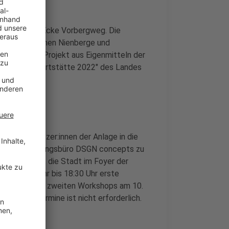
urter Straße/Ecke Vorbergweg. Die
Fläche zwischen Nienberge und
rt wird das Projekt aus Eigenmitteln der
Moderne Sportstätte 2022" des Landes
ftigen Nutzer:innen der Anlage in die
 mit dem Planungsbüro DSGN concepts zu
mittag stellt die Stadt im Foyer der
von 16:30 Uhr bis 18:30 Uhr erste
ttelpunkt des zweiten Workshops am 10.
ür beide Termine ist nicht erforderlich.