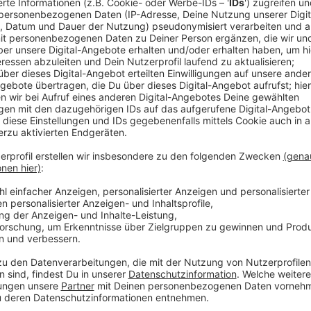
Münster erhält eine neue Bike-Anlage an der Steinf
Umgestaltung der rund 2.500 Quadratmeter großen 
Kinderhaus soll im kommenden Jahr erfolgen. Finanzie
Stadt sowie über Gelder aus dem Förderprogramm "
Nordrhein-Westfalen.
Anzeige
Um Anregungen und Ideen von Anwohnenden sowie kün
Planungen einzubringen, lädt die Stadt gemeinsam
zwei Beteiligungsworkshops ein. Heute (14.11.) Nach
Annette-von-Droste-Hülshoff Schule (Kirmstraße 1) 
Konzepte vor. Die weiteren Planungen stehen im Mi
Januar 2024 von 16:30 bis 18:30 Uhr. Eine Anmeldung f
Anzeige