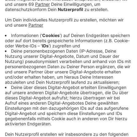
Anzeige
Weil die neue Besitzerin einen Gutachter für befangen
hält, entscheiden die Richter in Hamm nun, wie es mit
der Verhandlung beim Landgericht Münster
weitergeht. Seit Mitte November 2019 wird hier
bereits verhandelt.
Die Geschichte um Mopsdame Edda macht seit über
einem Jahr Schlagzeilen: Die Stadt Ahlen hatte das
Tier bei einer verschuldeten Familie gepfändet und im
Internet versteigert. Laut ebay-Anzeige war der Mops
"kerngesund". Die neue Besitzerin sagt aber, dass das
Tier bereits krank gewesen sei und unter anderem
schon mehrere teure Augen-Operationen benötigt
habe.