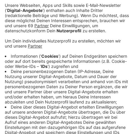
Beim ersten Blutspenden durfte man bisher nicht älter
als 68 sein und dann war die Blutspende bis 75
möglich. Jetzt darf prinzipiell jeder ab 18 Jahren Blut
spenden. Und auch homosexuelle Männer werden nicht
mehr pauschal von der Blutspende ausgeschlossen.
Der DRK Blutspendedienst West in Münster hält die
neuen Regeln für gut. Das Problem, dass weiter
Spender:innen fehlen, lösten die neuen Regelungen
aber nicht. Die Blutspendedienste haben immer noch
Probleme, die Corona-Lücken zu füllen. Während der
Pandemie hatten deutlich weniger Menschen Blut
gespendet. Vor allem bei den 30- bis 40-Jährigen will
das DRK jetzt verstärkt für die Blutspende werben.
Anzeige
UKM sieht Aufweichungen kritischer