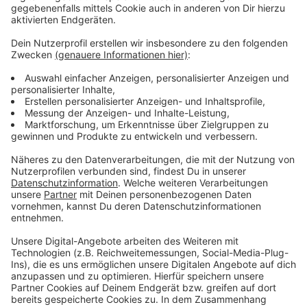
Anzeige
Die Uniklinik in Münster (UKM) sieht keinen großen Sinn
darin, die Zulassungskriterien für die Blutspende
aufzuweichen. Die bisherigen Einschränkungen seien
immer nur zum Schutz der Blutspender:innen und der
Patient:innen, die Blut bekommen, gewesen.
Patient:innen dürften erwarten, dass sie sich
durch Blutprodukte nicht infizieren. Die gelockerte
Zugangsvoraussetzungen werden nach UKM-Ansicht
auch die Zahl der Blutspenden nicht erhöhen. Dafür
sollten lieber Anreize geschafft werden. So können
z.B. Krankenkassen Bonusprogamme für regelmäßiges
Blutspenden anbieten oder man könnte fürs
Blutspenden zusätzliche Urlaubstage oder
Steuererleichterungen erhalten.
Anzeige