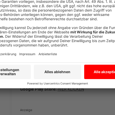
Monate. Anlass für das digitale Vorsorge-Instrument 
der Hochwasserkatastrophe waren allein in NRW 4
Starkregen und die Wasserfluten verursachten Schäd
die Hälfte aller Städte und Gemeinden war betroffen
Anzeige
Hier könnt ihr die App downloaden
Anzeige
Apple Store:
HIER KLICKEN
Google Play Store:
HIER KLICKEN
Anzeige