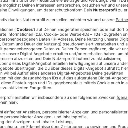
(dpa) - Per App können Menschen in Nordrhein-Westfa
Zuhause vor Überflutung, Starkregen oder Hochwasse
Wirtschaftsverbänden Emschergenossenschaft und
App" soll in den kommenden Monaten landesweit ausge
Umwelt
und Kommunales mitteilten. Bisher könnten 
Bottrop, Essen, Gelsenkirchen, Gladbeck, Herne 
Anzeige
©
picture alliance/dpa | Marius Becker
Anzeige
Hochwasser-Risiken für jede beliebige Adr
Anzeige