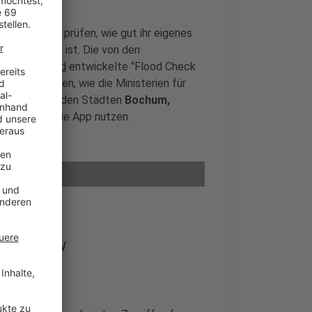
len künftig prüfen, wie gut ihr eigenes
r geschützt ist. Die von den
 Lippeverband
entwickelte "Flood Check
rollt werden, wie die Ministerien für
nur Bürger in den Städten
Bochum,
und Herten
die App nutzen.
esse in NRW