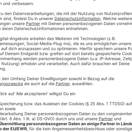
Ziel sei es, allen Bürgerinnen und Bürgern einen schn
Informationen zur konkreten Gefährdungslage ihrer 
Kommunalministerin Ina Scharrenbach (CDU)
. Die N
zum baulichen Schutz ihrer eigenen vier Wände sow
Hochwasser. In der App können die Kommunen auch ih
darstellen, auf die kommunale Starkregengefahrenka
Fragen bereitstellen.
Nutzer geben in die App ihre Wohnadresse ein und b
Beschaffenheit des Wohnobjektes. Daraus wird ermitt
Starkregen- und Hochwassergefahren für die Immobili
Anzeige
Ausrollen der App dauert Monate
Anzeige
Das landesweite Ausrollen der neuen App dauert nac