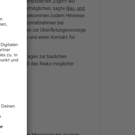
ellen und unkomplizierten Zugriff auf
Immobilie zu ermöglichen, sagte
Bau- und
utzer der App bekommen zudem Hinweise
ie zu Verhaltensmaßnahmen bei
re Aktivitäten zur Überflutungsvorsorge
rte hinweisen und einen Kontakt für
eantworten Fragen zur baulichen
elt, wie groß das Risiko möglicher
e ist.
h Angaben der Ministerien bis zu neun