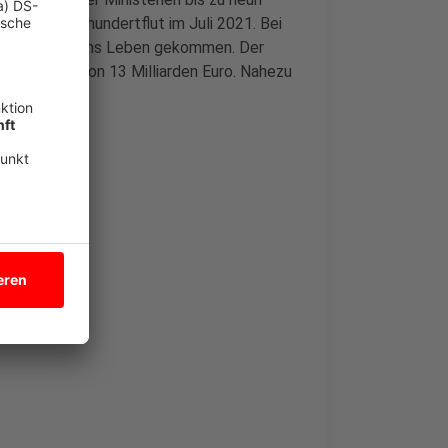
war die Jahrhundertflut im Juli 2021. Bei
9 Menschen ums Leben gekommen. Der
en in Höhe von 13 Milliarden Euro. Nahezu
.