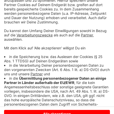
wiederholt zum Düesbergweg alarmiert. Gegen 0:12
Uhr brannte ein Renault im vorderen Bereich. Auch
diesen Wagen hat die Feuerwehr gelöscht. Was oder
wer hinter den Bränden steckt ist nun Gegenstand der
polizeilichen Ermittlungen. Hinweise nimmt die Polizei
unter der Rufnummer (0251) 27 50 entgegen. Vor
einem Jahr hatte es eine ähnliche Brandserie am
Düesbergweg gegeben.
Anzeige
Anzeige