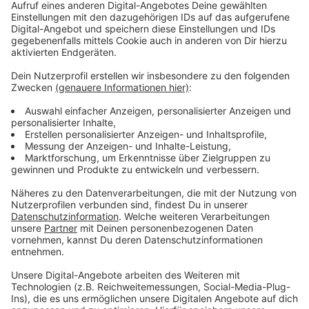
Am Sonntagmorgen wurde die Polizei erneut über zwei
brennende Fahrzeuge am Düesbergweg informiert.
Anwohner hatten das Feuer bemerkt. Einen Renault
konnten die Zeugen noch selbst löschen, nur die
Reifen wurden in Mitleidenschaft gezogen. Ein Nissan
stand aber bereits voll in Flamen, die Feuerwehr
musste löschen. Der Pkw brannte komplett aus. Bei
den Fahrzeugen wurden ebenfalls Rückstände von
Brandbeschleunigern gefunden.
Anzeige
Beim dritten Feuer brannte wieder Renault
Anzeige
Am frühen Mittwochmorgen wurde die Polizei