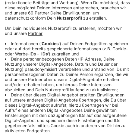
Anzeige
Das Tatort-Team war für die Dreharbeiten Anfang
April in Münster. Kommissar Thiel und Rechtsmediziner
Professor Boerne ermitteln diesmal auf dem
Wochenmarkt, weil dort der Marktmeister ermordet
wurde. Einige Szenen wurden tatsächlich im normalen
Markttrubel auf dem Domplatz gefilmt. Außerdem ist
das Tatort-Team unter anderem auf dem
Prinzipalmarkt, am LWL-Museum oder am
Hauptbahnhof.
Anzeige