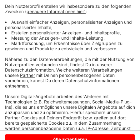
Die Dreharbeiten für die Folge "Lakritz" am
Mittwochmorgen auf dem Wochenmarkt
Anzeige
Friederike Kempter als Kommissarin Nadeshda
Krusenstern ist aus der Babypause zurück und wieder
dabei.
Anzeige
Anzeige