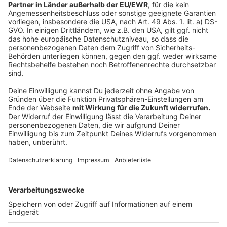
einem Fahrradparkhaus. Die junge Hotelkette prizeotel
wird im Südturm des Komplexes ein 195-Zimmer-Haus
betreiben. Im Erdgeschoss des Nordturms wird ein
REWE-Markt auf rund 730 Quadratmetern sein
Sortiment anbieten.
Anzeige
Der Entwicklung vorausgegangen war ein von der
Stadt Münster und der Deutschen Bahn ausgerufenes
Investorenauswahlverfahren, aus dem die Landmarken
AG mit dem Entwurf von kadawittfeldarchitektur
einstimmig als Sieger hervorgegangen war. Das neue
Bahnhofsentree wird eine Klammer mit dem ebenfalls
noch recht neuen Empfangsgebäude der Deutschen
Bahn auf der Westseite bilden und eine unkomplizierte
Unterquerung der Gleise ermöglichen.
Anzeige