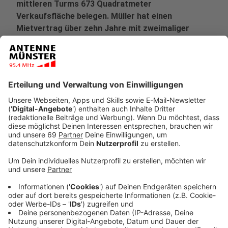
mittleren Turms 673 Quadratmeter
Verkaufsfläche belegen. Müller hat einen
Mietvertrag über zehn Jahre mit zweimaliger
Verlängerungsoption unterschrieben.
Veröffentlicht:
Mittwoch, 17.06.2020 13:00
Anzeige
Mit dem großräumigen Ladenlokal erhält das
Unternehmen den Großteil der verfügbaren
Verkaufsflächen im Erdgeschoss des mittleren
Gebäudeteils. Zugänglich wird das Ladenlokal sowohl
vom südlichen wie auch vom nördlichen Tunnel aus
sein. Inklusive Nebenflächen im Untergeschoss
übernimmt die Handelskette rund 820 Quadratmeter
Mietfläche. Vorrangig für Gastronomie-Anbieter sind
weitere Flächen direkt angrenzend verfügbar.