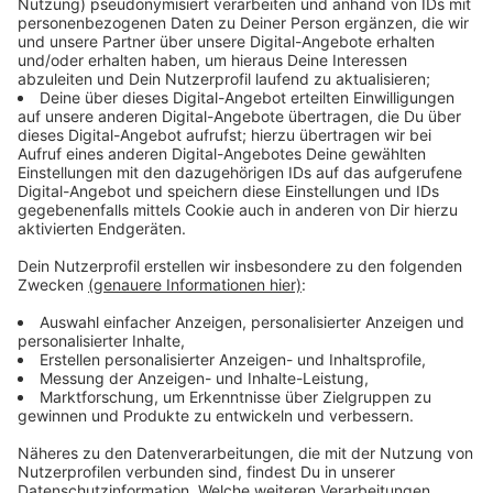
Anzeige
„Das Hansator wächst baulich in die Höhe und wir
freuen sehr darüber, dass auch die Nachfrage nach den
modernen und zentralen Flächen, die wir hier anbieten
können, wächst“, sagt Christian Hehemann,
Niederlassungsleiter der Landmarken AG in Münster.
„Mit der ersten Müller-Filiale überhaupt in Münster
schließen wir zudem eine Lücke, was den Anwohnern,
Pendlern und Besuchern gleichermaßen
zugutekommt.“
Anzeige
Das Sortiment des Handelsunternehmens mit 35.000
Mitarbeitern und fast 900 Filialen in sieben Ländern