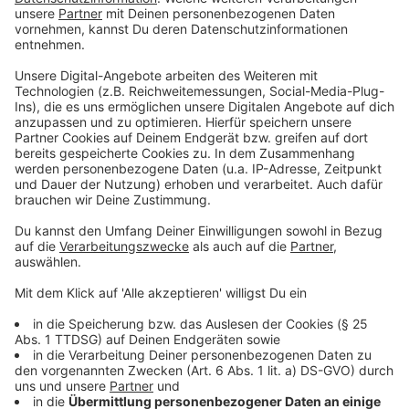
umfasst Produkte aus vielen Bereichen von Drogerie
und Parfümerie über Multimedia, Spiel- und
Schreibwaren bis hin zu Haushalt, Bio-Nahrung und
Büchern. Der Schwerpunkt im Hansator wird im Bereich
der Nahversorgung liegen, um die Bedürfnisse von
Pendlern, Anwohnern und Besuchern kompetent,
schnell und bequem abdecken zu können.
Anzeige
Auch auf der Baustelle des städtebaulichen
Vorzeigeprojekts geht es unterdessen voran. Im
Dezember starteten die Hochbauarbeiten für
Münsters zentrales Städtebauprojekt, das bereits
2018 mit dem polis Award für Urbanes
Flächenrecycling ausgezeichnet worden war. Das
Hansator wird zum urbanen Stadtquartier mit Flächen
für Wohnen, Hotel, Gastronomie und Handel sowie