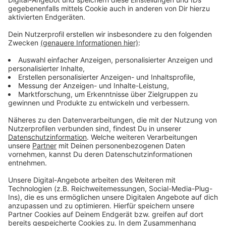
interaktiven Karte erkundet werden.
Anzeige
Um in der App aufgenommen zu werden, müssen die
Nachhaltigkeitskriterien nach muenster.fair erfüllt
werden. Dazu gehören unter anderem Regionalität,
Saisonalität, direkte Handelswege und der Einsatz von
nachhaltigen Rohstoffen. Die Kriterien im Einzelnen
findet ihr
hier
zum Nachlesen. Mindestens vier der
Kriterien müssen von Unternehmen und Betrieben
erfüllt werden, um Teil der App zu werden.
Anzeige
Die App kann kostenlos im
App Store
und im
Google
Playstore
heruntergeladen werden.