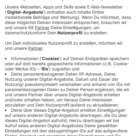
Anzeige
Die App "Fair City Guide" soll die nachhaltigen
Angebote in Münster sichtbarer und zugänglicher
machen. Entstanden ist die App in Zusammenarbeit
von muenster.fair, der Stadt Münster und dem Institut
für Wirtschaftsinformatik der WWU.
Anzeige
Aufgeteilt in die Kategorien "Shopping Guide", "Food
Guide", "Engagement" und "Events & Aktionen" bietet
die App eine Übersicht über Münsters nachhaltige
Angebote. Gastronomie- und Einzelhandelsbetriebe
sowie Initiativen, Vereine und Stadtteilprogramme
können mit Hilfe der Suchfunktion und einer