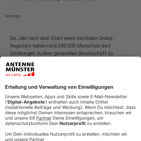
Anzeige
Ein Jahr nach dem Start eines zentralen Online-
Registers haben rund 280.000 Menschen dort
Erklärungen zu ihrer generellen Bereitschaft zu
Organspenden festgehalten. Dabei stimmten 83,3
Prozent Organentnahmen nach dem Tod
uneingeschränkt zu, wie das Bundesinstitut für
Arzneimittel und Medizinprodukte als Betreiber auf
Anfrage der Deutschen Presse-Agentur mitteilte.
Einen Widerspruch dokumentierten 7,9 Prozent.
Dass sie einzelne Organe von einer Spende
ausschließen, erklärten demnach 6,2 Prozent. Weitere
1,7 Prozent benannten eine Person, die die
Entscheidung treffen soll. Eine Spende auf einzelne