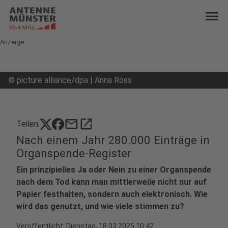
menu
Anzeige
©
picture alliance/dpa | Anna Ross
mail
open_in_new
Teilen:
Nach einem Jahr 280.000 Einträge in
Organspende-Register
Ein prinzipielles Ja oder Nein zu einer Organspende
nach dem Tod kann man mittlerweile nicht nur auf
Papier festhalten, sondern auch elektronisch. Wie
wird das genutzt, und wie viele stimmen zu?
Veröffentlicht:
Dienstag, 18.03.2025 10:42