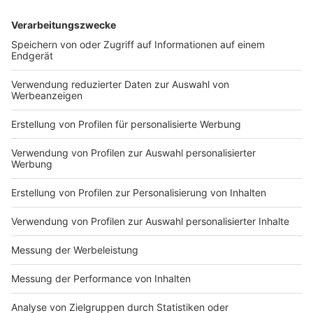
beschlossenen Gesetzes, das auf mehr Information
und eine leichtere Dokumentation von Entscheidungen
zur Spendenbereitschaft zielte. Das Register startete
mit zwei Jahren Verspätung.
Anzeige
Leichter Rückgang bei Organspenden 2024
Anzeige
Organe wie Nieren, Lebern oder Herzen für schwer
kranke Patienten werden seit Jahren dringend
benötigt. Im vergangenen Jahr gaben 953 Menschen
für die Zeit nach ihrem Tod ein Organ oder mehrere
Organe für andere frei - nach 965 im Jahr 2023, wie die
koordinierende Deutsche Stiftung
Organtransplantation ermittelte. Zugleich standen