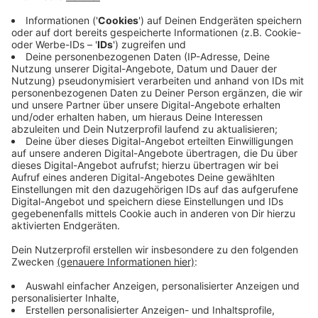
Organe beschränken wollen 0,9 Prozent.
Anzeige
Erklärungen auf Papier weiter möglich
Anzeige
Das Portal
www.organspende-register.de
ist seit 18.
März 2024 online. Dort kann man ab dem Alter von 16
Jahren digital dokumentieren, ob man zu einer
Organspende nach dem Tod bereit ist oder nicht. Die
Angaben sind freiwillig, kostenlos und können jederzeit
geändert und gelöscht werden. Erklärungen auf Papier,
zum Beispiel Organspendeausweise, sind weiterhin
möglich.
Eintragen kann man sich auf dem Portal per
Smartphone oder Computer, indem man einen Ausweis