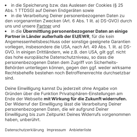
Anzeige
Laut Bundesgesundheitsministerium waren bis Ende
Februar 90 Prozent der Kliniken, die Organe
entnehmen, vollständig an das Register
angeschlossen. Bis Jahresende 2024 wurden 2.639
Suchen nach Erklärungen vorgenommen, wie das
Ministerium auf eine schriftliche Frage der
Unionsfraktion antwortete.
In dem zentralen Online-Register können berechtigte
Ärztinnen, Ärzte und Transplantationsbeauftragte
unter bestimmten Voraussetzungen Auskünfte zu
potenziellen Organspendern erfragen. Dazu, wie viele
Spenden so realisiert werden konnten, liegen dem
Ministerium laut Antwort keine Erkenntnisse vor.
Das Register ist Kern eines 2020 vom Bundestag