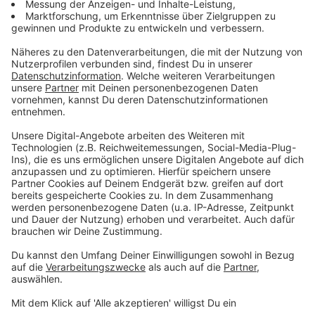
mit Online-Funktion verwendet. Von den inzwischen
mehr als 280.100 Erklärungen gingen fast 194.800
über diesen Weg ein, wie es weiter hieß. Seit dem
dritten Quartal 2024 geht es grundsätzlich auch über
Apps von Krankenkassen, wofür eine digitale Identität
("GesundheitsID") von der Kasse benötigt wird.
Darüber gingen inzwischen mehr als 85.300
Erklärungen ein.
Der Grünen-Gesundheitspolitiker Armin Grau hatte in
der "Ärzte Zeitung", die am Wochenende über den
Stand der Eintragungen berichtete, zusätzliche Hilfen
und Vereinfachungen für Erklärungen im Register ins
Gespräch gebracht.
Anzeige
Fast alle Krankenhäuser angeschlossen