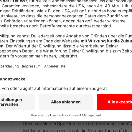
Am meisten schwitzt man unter den Armen
Anzeige
Es klingt verrückt, aber unter den Achseln entsteht 
Schweißes. Die peinlichen Schweißflecken auf der Kl
Achseln von unseren Armen bedeckt sind. So kann de
verdunsten und bleibt auf der Haut. Die meisten Sch
Anzeige
Wer Sport treibt, schwitzt weniger
Anzeige
Es ist genau andersrum. Je öfter man trainiert, des
Denn sobald bei Sportlern die Temperatur nur leicht 
Kühlungsprozess ein. Durch die Verdunstung auf der