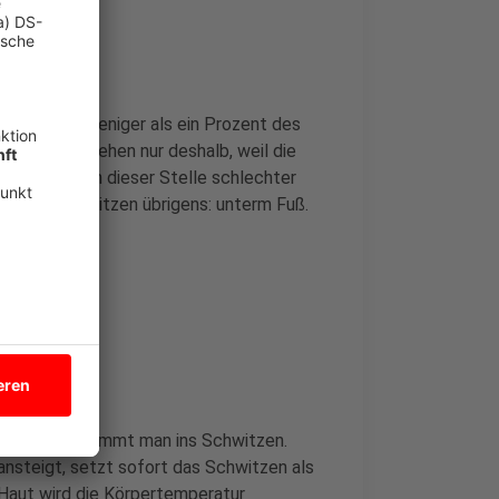
tatsächlich weniger als ein Prozent des
eidung entstehen nur deshalb, weil die
r Schweiß an dieser Stelle schlechter
weißdrüsen sitzen übrigens: unterm Fuß.
to schneller kommt man ins Schwitzen.
ansteigt, setzt sofort das Schwitzen als
 Haut wird die Körpertemperatur