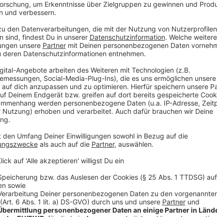
bestimmte Fettsäuren in kleinere Moleküle wie etwa
es unter den Achseln wie ranzige Butter.
Anzeige
Bei Schwitzen helfen kalte Getränke
Anzeige
Eine eiskalte Cola ist an heißen Tagen zwar erfrisch
dadurch noch lange nicht. Im Gegenteil: Wir schwit
nämlich das Signal: Es ist kalt. Und fährt die Wärmep
Hitze eher lauwarme, nicht gekühlte Getränke. Aus 
davon ab, im Hochsommer kalt zu duschen.
Anzeige