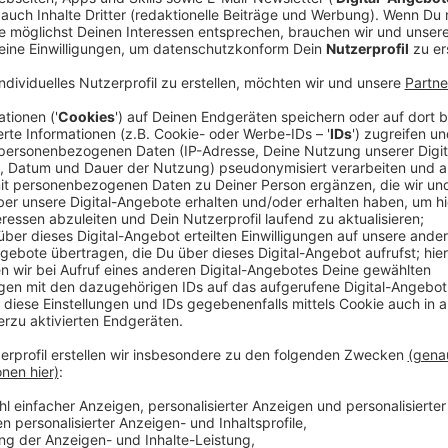
Durch Schwitzen nimmt man ab
Anzeige
Durch Schwitzen nimmt man fast gar nicht ab. Beim S
Flüssigkeit, was sich kurzzeitig auf der Waage bem
sich der Körper wieder, sobald wir den Flüssigkeitsve
überlebenswichtig ist. Es heißt nicht umsonst: Wer sch
Anzeige
Schweiß riecht unangenehm
Anzeige
Frischer Schweiß ist grundsätzlich erst mal geruchslo
muffelig zu riechen. Das liegt dann an Bakterien, di