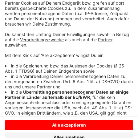
Vorlage der Stadtverwaltung und ein Antworten-
Papier des Oberbürgermeisters ließen wesentliche
Punkte des Projektes offen – etwa zum
Betreiberkonzept, zu den finanziellen
Rahmenbedingungen und zu Umweltauswirkungen des
Bauvorhabens. Die Vertagung sei aber keine
Vorentscheidung für oder gegen den Musik-Campus..
Anzeige
Anzeige
Anzeige