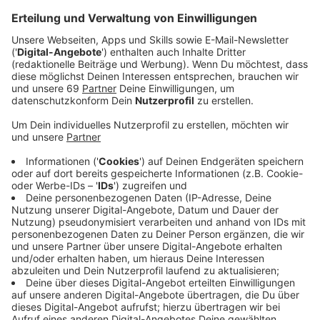
Veröffentlicht:
Donnerstag, 03.02.2022 09:50
Anzeige
Münsters Politik ringt weiter um die nächsten Schritte
auf dem Weg zum geplanten Musikcampus. Das
Projekt stand nach
Informationen der Westfälischen
Nachrichten
im Mittelpunkt einer Videokonferenz, zu
der Oberbürgermeister Markus Lewe die
Fraktionschefs und die kulturpolitischen Sprecher der
Ratsparteien eingeladen hatte. In der Runde wurde
deutlich, dass vor allem die Finanzierung des Projekts
bei vielen noch für Bauchschmerzen sorgt. Von den
veranschlagten 300 Millionen Euro entfällt ein Drittel
auf die Stadt Münster. Der Oberbürgermeister
kündigte in dem Gespräch überraschend an, dass
private Spender gemeinsam 10 Millionen Euro für den