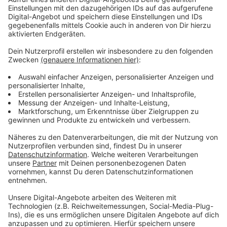
Musikcampus aufbringen wollen.
Anzeige
Entscheidung erst im April
Anzeige
Der Rat der Stadt wird wohl jetzt erst am 6. April über
das Projekt entscheiden. Die bisherigen Informationen
seien nicht konkret genug, findet die Rathauskoalition
aus Grünen, SPD und Volt. Deswegen seien weitere
Diskussionen notwendig. Bisher war geplant, dass der
Rat der Stadt in seiner Sitzung nächste Woche
Mittwoch (9.2.) über den geplanten Musik-Campus
entscheidet. Nach ihren jeweiligen Gremiensitzungen
am Montagabend erklärte das Münster-Bündnis: Die