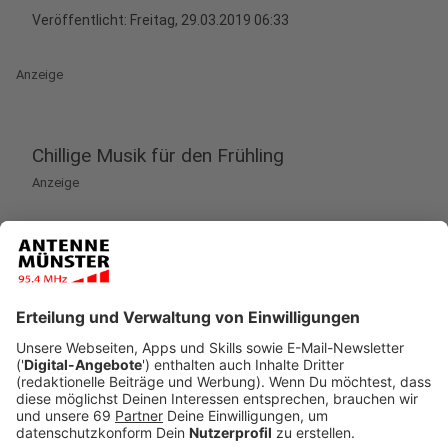
Veröffentlicht:
Freitag, 29.03.2019 06:33
Anzeige
Chillige Musik für den Frühling
Anzeige
"Home" ist genau das Richtige für chillige Frühlings-
und Sommertage. In der ANTENNE MÜNSTER-
Morningshow hat Jan seinen neuen Song vorgestellt.
Hier gibts das Interview zum Anhören:
Anzeige