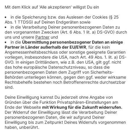
Interview verrät er uns, wovon sein Song "Home"
handelt:
"Ich habe gemerkt, dass ich, auch wenn ich
unterwegs bin, zu Hause sein kann. Ich habe
dieses Zuhause im Innen und im Außen. Ich habe
Menschen um mich herum, die mir dieses
Zuhause geben. Ich bin in der Musik zu Hause
angekommen. Das war ganz beruhigend."
Anzeige
Wir benötigen Ihre
Zustimmung, um den YouTube
Video-Service zu laden!