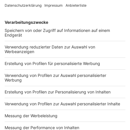
Wir verwenden einen Service eines
Drittanbieters, um Videoinhalte
einzubetten. Dieser Service kann
Daten zu Ihren Aktivitäten
sammeln. Bitte lesen Sie die
Details durch und stimmen Sie der
Nutzung des Service zu, um dieses
Video anzusehen.
Mehr Informationen
Jan Loechel - Home | Unplugged | Live bei ANTENNE
MÜNSTER
Akzeptieren
Anzeige
powered by
Usercentrics Consent
Management Platform
Jan Loechel ist seit vielen Jahren eine bekannte Größe
im Musikbusiness. Dem Münsteraner war schon früh
klar, dass er einmal Musiker werden wollte.
Mittlerweile schreibt Jan nicht nur eigene Songs,