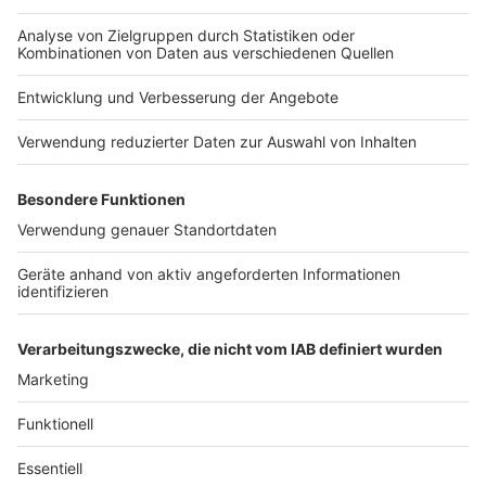
sondern er produziert auch Filmmusik für deutsche
Kinofilme und TV-Sendungen. Seine eigene
Produktionsfirma "Sunwater Music" hat ihren Sitz am
Hafen in Münster. Bei der Casting-Show "The Voice of
Germany" war Jan Loechel einige Jahre lang Side-
Coach und Music Director.
Auf allen gängigen Streaming-Webseiten könnt ihr
euch die neue Single von Jan Loechel anhören und
downloaden.
Amazon Music
Spotify
Deezer
napster
Tidal
iTunes
Anzeige