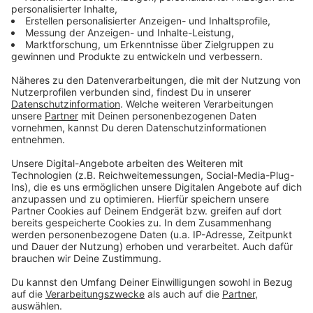
Jan Loechel ist viel unterwegs. Wenn er aus Berlin
nach Münster zurückkommt, verbringt er viel Zeit mit
seiner Frau und seinen Kindern. Ab und zu zieht sich
Jan auch gerne mal in seinen Bauwagen zurück. Das sei
immer schön, besonders, wenn viel zu tun sei, sagt der
Musiker. Die Ruhe sei der perfekte Ausgleich und
inspiriere ihn zu neuen Ideen, so der Münsteraner. In
seinem Bauwagen ist auch die neue Single "Home"
entstanden.
"Das war ein Sommer-Moment. Ich saß mit der
Gitarre im Garten. Die Kinder haben dort gespielt.
Ich habe über früher nachgedacht, diesen tollen
Sommer genossen. Und das Lied war in zehn
Minuten da."
Im ANTENNE MÜNSTER-Studio hat Jan auch eine
Akustik-Version exklusiv für uns eingesungen. Im