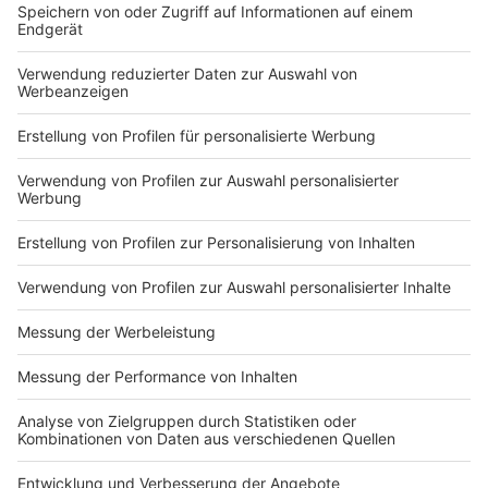
Auseinandersetzung und hat sehr, sehr viel mit
Demokratie zu tun,
sagt die Kulturdezernentin des Landschaftsverbandes
Westfalen-Lippe Barbara Rüschoff-Parzinger.
Anzeige
Barbara Rüschoff-Parzinger, LWL-