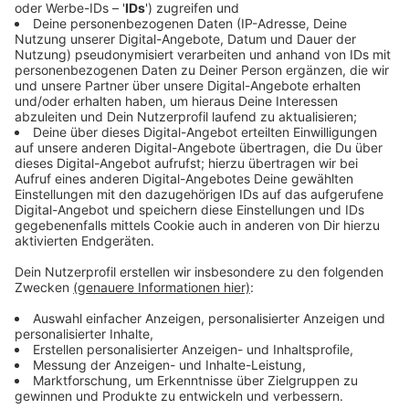
Anzeige
©
ANTENNE MÜNSTER
Museumsvertreter:innen aus Münster informierten
sich schon über die Tagung des Museumsbundes.
Anzeige
Das zentrale Programm der Jahrestagung findet im
Messe und Congress Centrum Halle Münsterland
statt. Exkursionen, Arbeitskreise und Abendempfänge
gibt es auch in den beiden LWL-Museen für Kunst und
Kultur und Naturkunde in Münster.
Anzeige