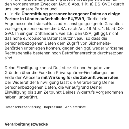
Veranstaltungen im Rathaus, Stadtmuseum und in
vielen weiteren Museen der Stadt.
Anzeige
Motto "Museen in der pluralen Gesellschaft"
Anzeige
Wir wollen Museen für alle weiterhin haben und
da gehören unterschiedlichste Gruppen dazu und
nicht auch bestimmte Bereiche einfach
rauslassen, sondern wir wollen
gesellschaftspolitische Themen ansprechen. Wir
wollen auch Randgruppen-Problematiken
ansprechen. Kunst ist nicht nur irgendwie schöne
Bilder zeigen, sondern Kunst ist die