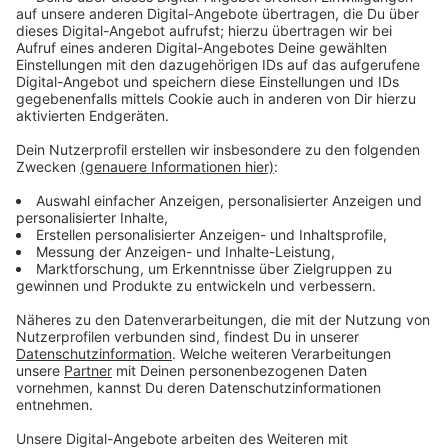
177 und N9 an der Münzstraße umgeleitet. In
Fahrtrichtung Hauptbahnhof fahren die Busse in dieser
Zeit wie folgt:
Anzeige
Linien 5 sowie R63
: Ab der Haltestelle
Wilhelmstraße über Steinfurter Straße, Grevener
Straße, den Ring und Wienburgstraße zur
Haltestelle Breul und weiter zum Bült.
Linie N85
: Ab der Haltestelle Henriette-Son-
Straße über den Ring und Wienburgstraße zur
Haltestelle Breul und weiter zum Bült.
Linien R72, R73, S70, S71, 177 und N9
ab den
Haltestellen Germania-Campus bzw. Leonardo-
Campus ebenfalls über diesen Umleitungsweg.
Anzeige