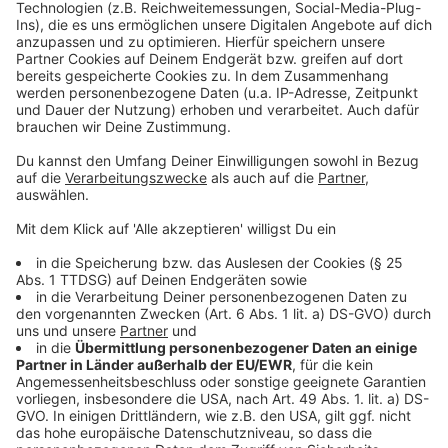
Nicht angefahren werden können in Richtung
Hauptbahnhof die Haltestellen Münzstraße, Neutor,
Steinfurter Straße, Kapuzinerstraße und Orleansring
(auf der Steinfurter Straße). Als Ersatz empfehlen die
Stadtwerke die Haltestellen Orleansring (auf dem
Ring), Dreifaltigkeitskirche und Kreuzschanze. Die
Linien 5 und R63 halten auch an der Steinfurter Straße
(auf der stadtauswärtigen Fahrbahn).
Anzeige
In Richtung stadtauswärts umfahren die Linien die
Münzstraße wie bisher über Spiekerhof und
Überwasserstraße.
Anzeige