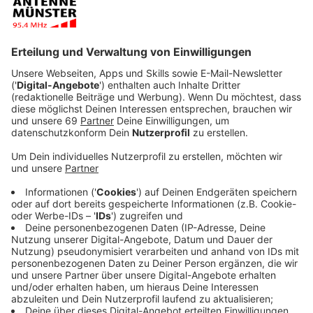
Die Sperrung betrifft den Abschnitt Hollenbecker
Straße bis Buddenstraße. An diesem Wochenende wird
das Eckgebäude abgerissen, in dem lange Zeit das
SPD-Büro untergebracht war. Dort soll innerhalb der
nächsten eineinhalb Jahre ein neues Wohnhaus
entstehen. Der Durchgangsverkehr sollte die
Baustelle an diesem Wochenende weiträumig über den
Ring umfahren.
Anzeige
Busse werden umgeleitet
Anzeige
Von Samstag (28.01.) um 5 Uhr bis Montag (30.01.) 2
Uhr werden die Linien 5, N85, R63, R72, R73, S70, S71,