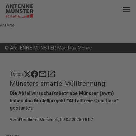
menu
Anzeige
©
ANTENNE MÜNSTER Matthias Menne
mail
open_in_new
Teilen:
Münsters smarte Mülltrennung
Die Abfallwirtschaftsbetriebe Münster (awm)
haben das Modellprojekt "Abfallfreie Quartiere"
gestartet.
Veröffentlicht:
Mittwoch, 09.07.2025 16:07