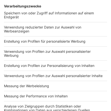
Damit es weniger Müll gibt, sollen sogenannte digitale
Sharing Schränke zum Tauschen, Leihen und
Verschenken vom Gebrauchsgegenständen einladen.
Das geht vom Waffeleisen bis zum Akkuschrauber.
Anzeige
Fördergeld vom Bund
Anzeige
Die Stadt hat für das Modellprojekt "Abfallfreie
Quartiere" 1,5 Millionen Euro zur Verfügung. Rund 1
Million Euro kommen aus dem "Modellprojekt Smart
City" des Bundes. Das ganze Projekt wird auch
wissenschaftlich begleitet und ausgewertet.