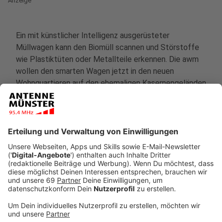
Anzeige
Ein mit künstlicher Intelligenz ausgerüsteter
Müllwagen kann den Biomüll scannen und Störstoffe
wie Plastiktüten oder Metallteile erkennen. Die awm
wollen den smarten Wagen jetzt in den neuen
Wohnquartieren auf den ehemaligen Kasernengeländen
in Gremmendorf (York-Quartier) und in Gievenbeck
(Oxford Quartier) erproben.
Anzeige