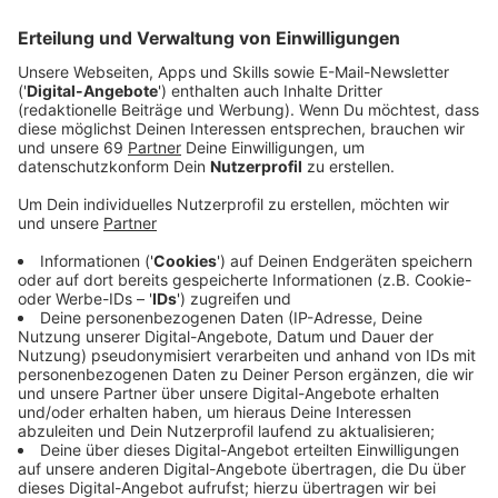
Veröffentlicht:
Mittwoch, 20.07.2022 09:18
Anzeige
ANTENNE MÜNSTER
bleibt in unserer Stadt nicht nur
die
Nummer 1 unter den Radiosendern
, das Team
um Chefredakteur Stefan Nottmeier (Foto) hat es
sogar geschafft, den Abstand zur öffentlich-
rechtlichen Konkurrenz deutlich zu vergrößern. Das
belegen die jetzt in Köln veröffentlichten
Reichweitendaten der Elektronischen Medienanalyse
(E.M.A.2022II). Den neuen Zahlen zufolge
schalten
33,9 Prozent der Münsteraner Radiohörerinnen
und -hörer täglich ANTENNE MÜNSTER ein
. Im
Vergleich zur letzten Erhebung im März bedeutet das
einen Zugewinn von 7,5 Prozentpunkten. Auf Platz 2
der meistgehörten Sender in Münster liegt 1Live mit
23 Prozent (+1,4) vor WDR 2 mit 20,9 Prozent (+2).