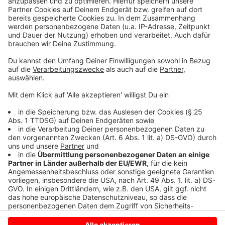
Schnelle und verlässliche Informationen auf den
Punkt sind angesichts des allgemeinen
Informationsüberflusses wichtig wie nie zuvor.
Neben dem Wichtigsten aus der Welt gibt es bei
uns aber auch die "Ganz-nah-dran-Geschichten"
aus unserer Stadt. Gerade dieses Paket finden
viele Münsteranerinnen und Münsteraner
besonders attraktiv.
Anzeige
Anzeige