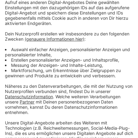
Anzeige
Die Analyse der Marktforscher zeigt auch, dass
Antenne Münster nicht nur in der Stadt viel gehört
wird, sondern auch in den umliegenden
Münsterlandkreisen. So erreicht der Sender insgesamt
mehr als 350.000 Hörer in der heimischen Region. Im
Durchschnitt hat jede Hörerin und jeder Hörer täglich
rund dreieinhalb Stunden das lokale Radio aus Münster
eingeschaltet. ANTENNE MÜNSTER-Chefredakteur
sagt dazu in einem Statement:
So rasant haben unsere Quoten selten zugelegt.
Das zeigt uns einmal mehr, wie sehr die
Münsteranerinnen und Münsteraner ihrem
Stadtsender auch in Krisenzeiten vertrauen.