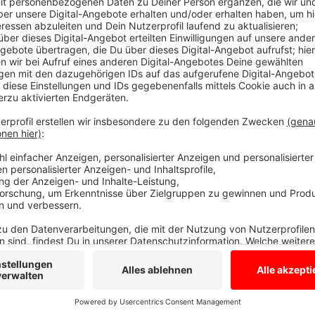
Mit den Genehmigungen ist ingesamt eine zusätzlic
geschaffen worden. Oberbürgermeister Markus Lewe 
diese Hilfen angeboten, um in der Coronakrise fehl
Laut einer NRW-Umfrage des Hotel- und Gaststätt
80 Prozent der Gastronomen aktuell maximal die Hälf
Anzeige