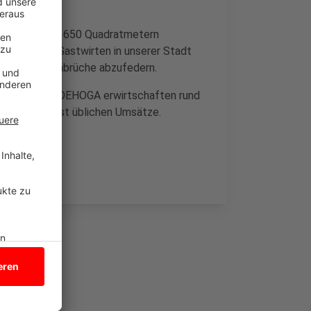
he Fläche von 650 Quadratmetern
hatte den Gastwirten in unserer Stadt
ende Absatzeinbrüche abzufedern.
enverbandes DEHOGA erwirtschaften rund
te ihrer sonst üblichen Umsätze.