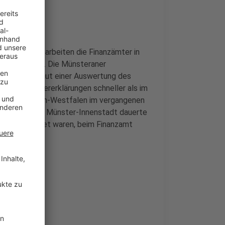
ngen sitzen, arbeiten die Finanzämter in
 verschicken. Die Münsteraner
Westfalen. Laut einer Auswertung des
nsere Steuererklärungen schneller als im
r in Nordrhein-Westfalen im vergangenen
Beim Finanzamt Münster-Innenstadt dauerte
n abgearbeitet waren, beim Finanzamt
end