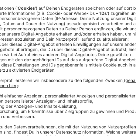
Anzeige
Während viele von uns noch über unseren Steuerkläru
Münster schon daran, die ersten Steuerbescheide zu
Finanzämter zählen zu den schnelleren in Nordrhein-
Unternehmens SteuerGo bearbeiten die Finanzämter u
NRW-Durschnitt. Demnach brauchten die Finanzämte
Jahr im Schnitt fast 50 Tage für die Bearbeitung. 
es dagegen knapp 43 Tage, bis die Steuererklärunge
Münster-Außenstadt etwas über 45 Tage.
Anzeige
Finanzämter in NRW sind nicht mehr führ
Anzeige