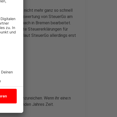
gs im Schnitt nicht mehr ganz so schnell
ten laut der Auswertung von SteuerGo am
ärungen demnach in Bremen bearbeitet.
nen, die erste Steuererklärungen für
den Ämtern laut SteuerGo allerdings erst
g für 2024 einzureichen. Wenn ihr eine:n
ril des kommenden Jahres Zeit.