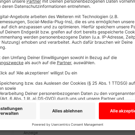
Die Finanzämter in Nordrhein-Westfalen sind allerdin
wie in den Vorjahren. Die Ämter in Hamburg arbeite
schnellsten. Am langsamsten wurden die Steuererkl
Mittlerweile haben die Finanzämter auch schon begon
2024 zu bearbeiten. Die notwendige Software stand 
später zur Verfügung.
Anzeige
Fristen für eure Steuererklärung
Anzeige
Bis zum 31. Juli 2025 habt ihr Zeit, eure Steuerklärun
Steuerberater:in habt, habt ihr sogar bis zum 30. Ap
Anzeige