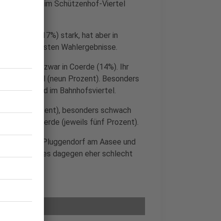
am Hafen und im Schützenhof-Viertel
e CDU.
rhaus-West (17%) stark, hat aber in
 die schlechtesten Wahlergebnisse.
h oben - und zwar in Coerde (14%). Ihr
 in Berg Fidel (neun Prozent). Besonders
 am Aasee und im Bahnhofsviertel.
weils acht Prozent), besonders schwach
ße und in Coerde (jeweils fünf Prozent).
in Sentrup, in Pluggendorf am Aasee und
 Handorf lief es dagegen eher schlecht