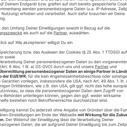
verschlossen gewesen sein könnte. Betroffen ist das
Sprakel. Die Stadt Münster hat die Landeswahlleiteri
Wahlausschuss tagt am kommenden Donnerstag. Bis da
Zahlen nur das
vorläufige
Endergebnis.
Anzeige
Welche Partei ist wo stark? Wo ist mein Stad
Anzeige
Die
Grünen
sind vor allem in den Innenstadt-Stadtte
holten sie im Bereich Schützenhof/Hafen (36%) und 
Straße (35%). In den äußeren Stadtteilen schnitten
besonders schwach ist ihr Wahlergebnis in Amelsbüre
Die
CDU
ist vor allem in Handorf und Nienberge (je 3
dass es vor allem die äußeren Stadtteile sind, in de