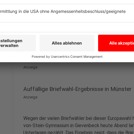
Münster hat eine der höchsten Wahlbeteiligungen De
aller Münsteraner (74,34 Prozent) haben gewählt. Dam
dem Bundesdurchschnitt (65 Prozent), sondern auch
(73,7 Prozent).
Mit Abstand am höchsten war die Wahlbeteiligung st
Prozent. Mit Abstand am niedrigsten war sie in Coer
Anzeige
Auffällige Briefwahl-Ergebnisse in Münster
Anzeige
Wegen der vielen Briefwähler bei dieser Europawahl h
von-Stein-Gymnasium in Gievenbeck heute Abend lang
Unterlagen gezählt. Das Ergebnis zeigt, dass die Bri