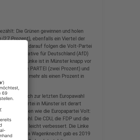
gezählt: Die Grünen gewinnen und holen
(27 Prozent), ebenfalls ein Viertel der
14 Prozent, darauf folgen die Volt-Partei
t. Die Alternative für Deutschland (AfD)
nsten: Die Linke ist in Münster knapp vor
Prozent), die PARTEI (zwei Prozent) und
 Parteien, die mehr als einen Prozent in
n, im Vergleich zur letzten Europawahl
n - keine Partei in Münster ist derart
l dazugewonnen wie die Europapartei Volt:
zten Europawahl. Die CDU, die FDP und die
se allesamt leicht verbessert. Die Linke
s Bündnis Sahra Wagenknecht gab es 2019