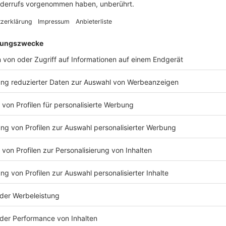
Innenstadt: In Pluggendorf am Aasee, am Bahnhof, 
wählten gerade einmal 14 Prozent der Menschen di
Die
SPD
ist vor allem in Hiltrup-Ost (18%) und Kinde
Sentrup und in der Altstadt (jeweils zwölf Prozent)
Die
AfD
hat in Münster vor allem einen Ausreißer nac
zweitstärkstes Wahlergebnis in Münster holt die AfD
wenig AfD-Wähler gibt es in Sentrup, in Pluggendorf
Die
FDP
ist in Sentrup und in der Altstadt stark (je
hingegen im Herz-Jesu-Viertel an der Wolbecker Stra
Die
Volt
-Partei holte ihre Wählerstimmen vor allem 
am Bahnhof (jeweils elf Prozent), in Amelsbüren und
(jeweils drei Prozent).
Anzeige
©
ANTENNE MÜNSTER