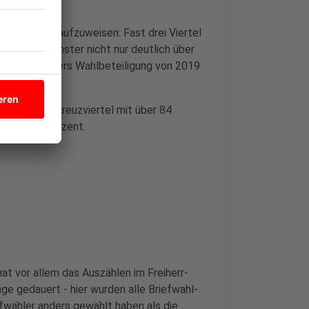
utschlands aufzuweisen: Fast drei Viertel
it liegt Münster nicht nur deutlich über
 über Münsters Wahlbeteiligung von 2019
adtweit im Kreuzviertel mit über 84
de mit 50 Prozent.
at vor allem das Auszählen im Freiherr-
e gedauert - hier wurden alle Briefwahl-
efwähler anders gewählt haben als die