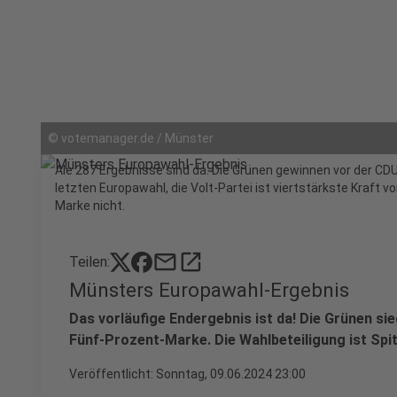
©
votemanager.de / Münster
Ale 287 Ergebnisse sind da: Die Grünen gewinnen vor der CDU
letzten Europawahl, die Volt-Partei ist viertstärkste Kraft v
Marke nicht.
mail
open_in_new
Teilen:
Münsters Europawahl-Ergebnis
Das vorläufige Endergebnis ist da! Die Grünen sie
Fünf-Prozent-Marke. Die Wahlbeteiligung ist Spit
Veröffentlicht:
Sonntag, 09.06.2024 23:00