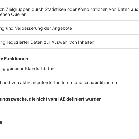
Welche Partei hat in welchem Stadtteil die meisten St
häufiger: Die Grünen (grün markiert) im Innenstadt-Ber
äußeren Stadtteilen.
Anzeige
Welche Partei ist in welchem Stadtteil die stärk
(siehe obige Grafik) zeigt: Die Grünen holten nicht nur
die meisten Stimmen, sondern auch in Gievenbeck u
Norden, in fast allen Vierteln bis zum Dortmund-Ems
im Osten und entlang des Aasees und bis zu den Ba
ausnahmslos allen äußeren Stadtteilen ist dagegen d
Anzeige
Starke Wahlbeteiligung in Münster
Anzeige