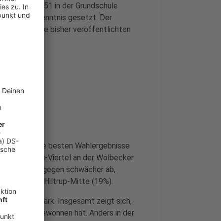
 Wahllokal 151 in der Grundschule
n davon in Kenntnis gesetzt. Der
hin sind die bisher veröffentlichten
tteil?
ilen stark: Die besten Wahlergebnisse
im Herz-Jesu-Viertel an der Wolbecker
 die Grünen dagegen schwächer ab,
n (18%) und Hiltrup-Mitte (19%).
8 Prozent) stark. Insgesamt zeigt sich,
nen die CDU gewonnen hat. Anders in der