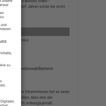
gleich zu 2019 absolut stabil -
gebnis vor fünf Jahren schon ein recht
 2019 im Überblick.
formiert Landeswahlleiterin
n? Nach ersten Erkenntnissen hat es einen
ittag aufgefallen, dass eine der
zeitweilig nicht ordnungsgemäß