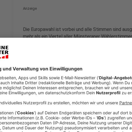
Anzeige
Die Europawahl ist vorbei und alle Stimmen sind aus
mehr als ein Viertel aller Münsteraner Wählerstimmen 
Stimmen geht an die CDU (25 Prozent). Die SPD holt 
und die FDP mit jeweils etwas mehr als sechs Prozen
kommt in Münster auf knapp unter fünf Prozent. Anso
dem Bündnis Sahra Wagenknecht (BSW) (jeweils drei 
die Tierschutzpartei (einen Prozent) sind die letzten
Münster holen.
Die Grünen haben die Wahl in Münster damit gewonne
vor fünf Jahren (2019) aber fast neun Prozent verlore
heftig abgerutscht. Dagegen hat keine Partei so vie
Ihr Wahlergebnis ist viermal so stark wie bei der let
AfD und die Tierschutzpartei haben ihre Wahlergebnis
und die PARTEI sind dagegen etwas schlechter. Da