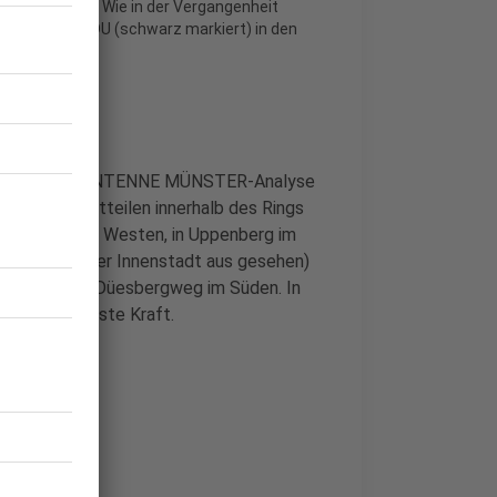
immen geholt? Wie in der Vergangenheit
eich und die CDU (schwarz markiert) in den
ste Kraft? Die ANTENNE MÜNSTER-Analyse
 in allen Stadtteilen innerhalb des Rings
nd Sentrup im Westen, in Uppenberg im
-Kanal (von der Innenstadt aus gesehen)
hngleisen am Düesbergweg im Süden. In
ie CDU stärkste Kraft.