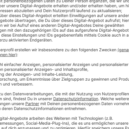
bei der Europawahl noch nicht. Die SPD bleibt im Ver
bemerkenswert ist das aber dahingehend, dass das Er
schwaches SPD-Ergebnis für Münster gewesen ist.
Anzeige
©
Der Bundeswahlleiter, Wiesbaden 2019
Hier die Europawahl-Ergebnisse Münsters aus dem Jahr
Anzeige
"Zwischenfall" in Sprakel - Stadt Münster in
Anzeige
Ist die Europawahl in Münster reibungslos abgelaufe
Zwischenfall in Sprakel gegeben. Hier sei heute Vorm
aufgestellten Wahlurnen während der Stimmabgabe 