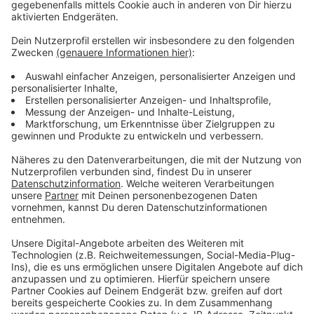
Camp in der Turnhalle jedes Jahr veranstalten.
Anzeige
©
ANTENNE MÜNSTER
In der Ballsporthalle am Horstmarer Landweg hat der
AStA Münster ein Auffang-Camp für Ersties
eingerichtet.
Anzeige
Vor einem Jahr hatten sich mehr als 60 Studierende in
der Orientierungswoche für das Auffangcamp des
Allgemeinen Studierendenausschusses angemeldet.
Anzeige