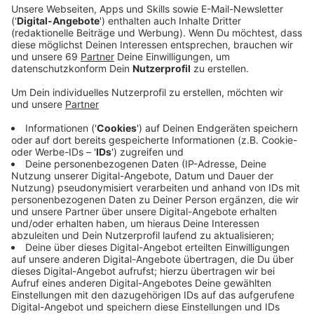
Veröffentlicht:
Montag, 06.10.2025 05:49
Anzeige
Während der Orientierungswoche gibt es in der
Ballsporthalle am Horstmarer Landweg wieder das
"Erstis ohne Wohnraum Camp". Die Halle wird für die
ersten Nächte zum gemeinsamen Schlafplatz. Das
Motto ist: Abends mit Schlafsack und Iso-Matte
kommen, morgens nach einem kostenlosen Frühstück
aber wieder gehen. Nach wie vor haben es Studierende
in Münster sehr schwer, ein Zimmer zu finden. Die Uni
Münster hat deshalb aufgerufen, mehr Wohnungen für
Studis zur Verfügung zu stellen. Der Allgemeine
Studierendenausschuss (AStA) bietet weiterhin eine
Wohnbörse an. Bis sich die Wohnungssituation für
Studierende in Münster bessert, will der AStA das