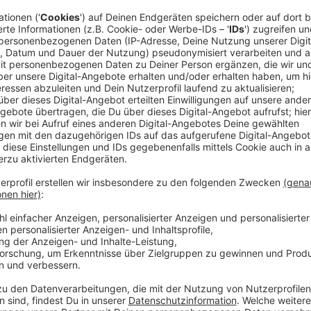
Anzeige
Am Montag (19.05.) ist an der Gottfried-von-Cappe
Verkehrsversuch gestartet, der die Sicherheit der Sch
Straßen im direkten Umfeld der Grundschule sind jetz
jeweils von 7:30 Uhr bis 8:15 Uhr für den Autoverkehr
sogenannten Schulstraßen-Regelung soll verhindern, 
direkt vor das Schultor bringen. In der Vergangenhei
und hohes Verkehrsaufkommen regelmäßig zu unübers
gekommen. Mitarbeiter des Ordnungsamts kontrollie
neuen Regelung.
Anzeige
Stadt wertet Erfolg der Straßensperrung au
Anzeige