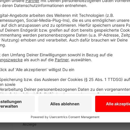
Der Verkehrsversuch zur Verbesserung der Schulweg
angelegt und wird in dieser Zeit regelmäßig von der 
anderem geklärt werden, ob das Einrichten von temp
tatsächlichen Reduzierung der sogenannten "Elternta
lediglich in andere Straßen im Umfeld der Schule verl
Anzeige
Verkehrsschilder, die in den Schulferien abgedeckt 
Regelung hin. Unterstützt wird der Verkehrsversuch 
Erziehungsberechtigten, die sich morgens ehrenamtli
die Sperrungen betreuen, sowie von der Polizei Mün
Verkehrsüberwachung. Anwohnende können für den 
Ordnungsamt der Stadt Münster
per E-Mail
eine sch
beantragen.
Anzeige