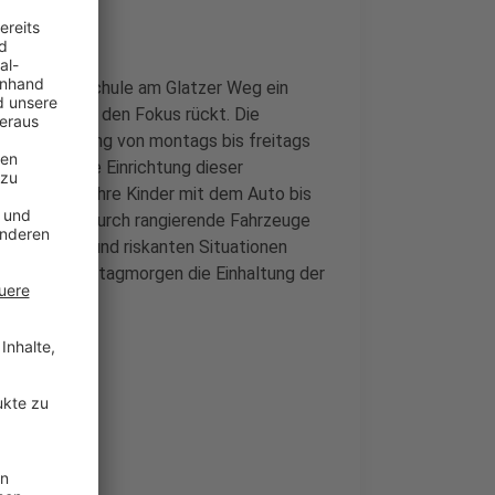
nberg-Grundschule am Glatzer Weg ein
üler:innen in den Fokus rückt. Die
t ein Jahr lang von montags bis freitags
 gesperrt. Die Einrichtung dieser
dass Eltern ihre Kinder mit dem Auto bis
t ist es dort durch rangierende Fahrzeuge
ichtlichen und riskanten Situationen
rten am Montagmorgen die Einhaltung der
s