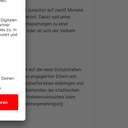
sicherheit ist zunächst auf zwölf Monate
Stadt ausgewertet. Damit soll unter
orären Straßensperrungen zu einer
xis" beiträgt oder ob sich der Verkehr
agert.
werden, weisen auf die neue Schulstraßen-
von zahlreichen engagierten Eltern und
ch als Verkehrshelfer:innen einbringen und
ster und Mitarbeitenden der städtischen
Zeitraum des Verkehrsversuches beim
riftliche Ausnahmegenehmigung