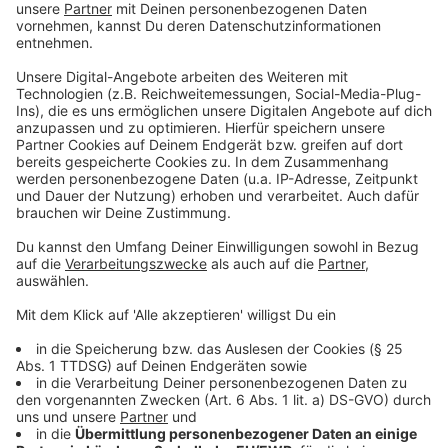
Gesamtzahl aller labordiagnostisch bestätigten
Fälle:
5.116
Anzeige
Gesamtzahl aller genesenen Patienten:
4.605
Anzeige
An/mit Corona gestorbene Personen:
90
Anzeige
7-Tage-Inzidenz (laut LZG vom Sonntag):
24,1