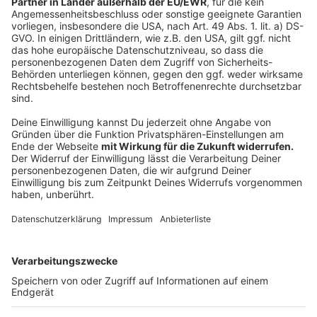
(28,2)
Anzeige
Covid-Patienten im Krankenhaus:
63, davon auf
Intensivstation: 15, davon beatmet: 9
Anzeige
Bisher sind 6.535 Erst-
Impfungen
in Münster
verabreicht worden, davon 2.905 an Bewohner von
Alten- und Pflegeheimen und 3.630 an die dortigen
Mitarbeiter. 2.734 Folge-Impfungen sind mittlerweile
durchgeführt worden, davon 1.190 an Bewohner und
1.544 an Mitarbeiter.
Anzeige