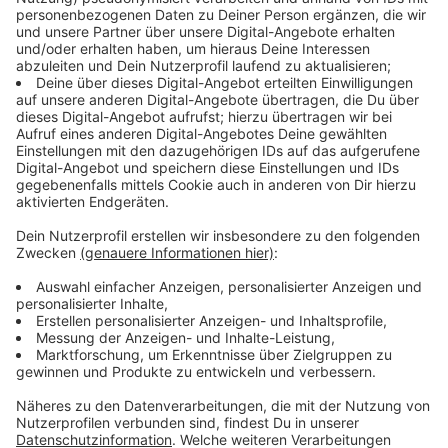
aller Kreise und kreisfreien Städte. Bessere Werte
haben laut Statistik vom Robert-Koch-Institut aktuell
nur die Stadt Emden (12,0) und die Landkreise Aurich
(13,2) und Heidekreis (21,3).
Anzeige
Die aktuellen Kennziffern (Stand Freitag):
Anzeige
Registrierte Neuinfektionen:
12
Anzeige
Aktuell infizierte Münsteraner/-innen:
421
Anzeige