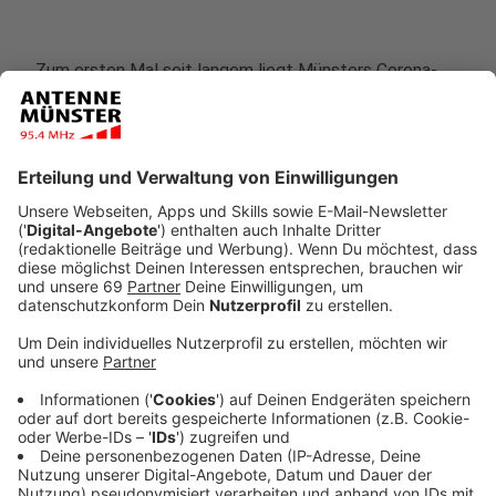
Zum ersten Mal seit langem liegt
Münsters Corona-
Inzidenzwert wieder unter der 25er-Marke
. Am
Samstag (30.01.) hatte der Wert laut Landeszentrum
für Gesundheit noch bei 28,2 Neuinfektionen innerhalb
einer Woche pro 100.000 Einwohner gelegen. Der
aktuelle Wert kann allerdings daraus resultieren, dass
die Corona-Zahlen an Wochenenden grundsätzlich
etwas niedriger sind, weil möglicherweise weniger
Corona-Tests gemacht werden oder auch weniger
Ergebnisse weitergegeben werden.
In ganz
Nordrhein-Westfalen
schafft es aktuell keine
andere Stadt und kein anderer Landkreis unter die
35er-Marke. Unter "50" liegt nur der Kreis Coesfeld mit
einer Inzidenz von 38,5.
Bundesweit
gesehen liegt Münster nun auf Platz 4