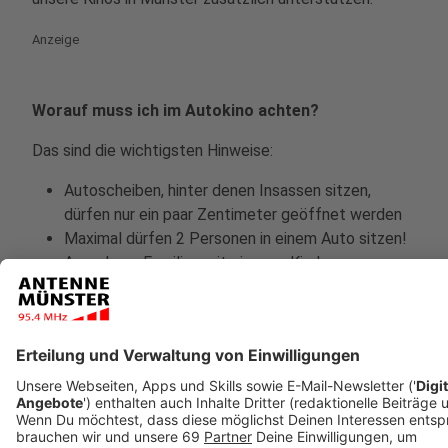
Anzeige
Worauf muss ich im Autokino achten?
Das sind die wichtigsten Hinweise:
Autoscheiben, hinter denen Insassen sitzen,
dürfen nur ein paar Zentimeter geöffnet werden
Maximal dürfen 2 Personen in einem Auto sitzen!
Ausnahme: Familien mit eigenen Kindern
Cabrios sind zugelassen, dürfen aber nicht
nebeneinander stehen
Das Auto nur in Notsituationen verlassen oder um
zur Toilette zu gehen
Beim Gang zur Toilette bitte Maske tragen
Anzeige