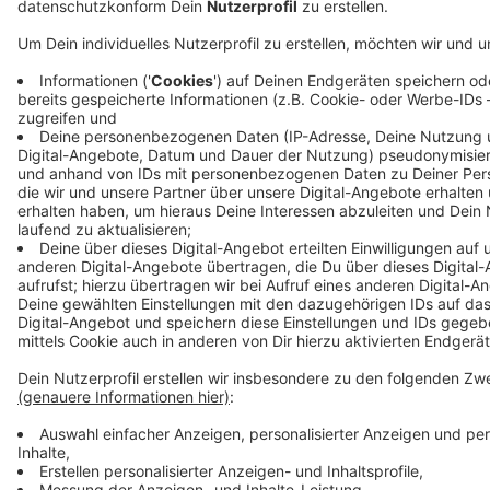
Wie ist das mit den Toiletten?
Vor den Toilettencontainern gibt es gekennzeichnete
Abstandsflächen und Zugangsbeschränkungen. Die
Sanitäranlagen werden regelmäßig von Mitarbeiter/-
innen in geeigneter Schutzkleidung desinfiziert. Es wird
- anders als beim normalen Open Air Kino - keine Pause
während des Films geben. Damit soll ein Ansturm auf
die Toiletten vermieden werden.
Anzeige
Wie lange wird es das Autokino geben?
Das Autokino soll mindestens so lange geöffnet
bleiben, bis die Kinos zurück in den Normalbetrieb
starten können.