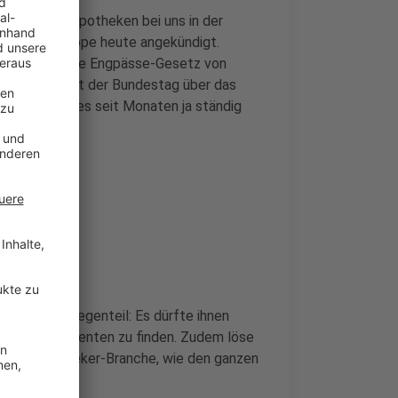
ie meisten Apotheken bei uns in der
estfalen-Lippe heute angekündigt.
n das geplante Engpässe-Gesetz von
 Morgen berät der Bundestag über das
indern, die es seit Monaten ja ständig
 hilft. Im Gegenteil: Es dürfte ihnen
für ihre Patienten zu finden. Zudem löse
e der Apotheker-Branche, wie den ganzen
enkassen.