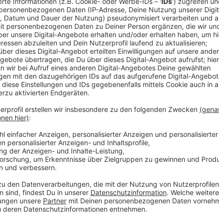
Morgen in drei Wochen
(Mittwoch, 14. Juni)
bleiben d
Stadt geschlossen. Das hat der Apothekerverband W
Münsters Apotheker wollen damit ein Zeichen gege
Bundesgesundheitsminister Karl Lauterbach setzen.
Gesetz - es soll künftig Medikamenten-Engpässe verh
gibt.
Anzeige
Zweifel daran, dass Gesetz wirkt
Anzeige
Münsters Apotheker bezweifeln aber, dass das Gesetz
sogar die Hände binden, um alternative Medikamente 
das Gesetz auch keines der anderen akuten Problem
Papierkram oder die Geld-Streitereien mit den Krank