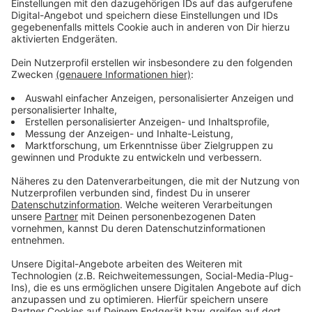
Anzeige
Rund 4.500 Teilnehmer an Jedermann-
Rennen erwartet
Anzeige
Neben den Profis werden auch wieder rund 4500
Hobbysportler auf den drei Jedermann-Strecken
erwartet. Angeboten werden Strecken über 65, 95 und
125 Kilometer. Außerdem gibt es wieder Rennen für
die jüngsten Radsportfans, unter anderem das
beliebte "Fette-Reifen-Rennen" um den Kids-Cup.
Anzeige