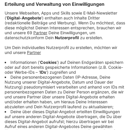
Strecke führt durch den Kreis Warendorf
nach Münster zum Schlossplatz
Anzeige
Die Strecke des 16. Münsterland Giro führt vor allem
durch den Kreis Warendorf. Das Profirennen mit rund
200 internationalen Radprofis startet in Telgte. Ziel ist
in Münster. Die Veranstalter hoffen, dass
Vorjahressieger Marc Cavendish aus Großbritannien
wieder dabei ist, um seinen Titel zu verteidigen.
Anzeige
©
Kreis Warendorf
16. Münsterland Giro: Profi-Strecke