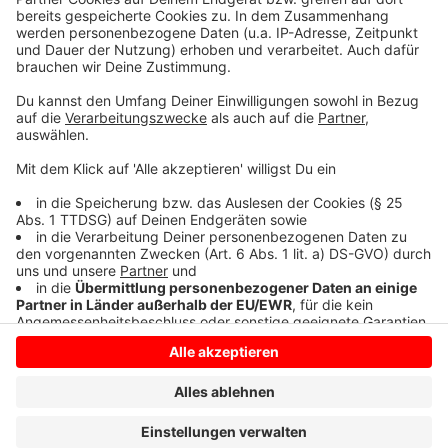
©
ANTENNE MÜNSTER
v.l.n.r.: Marcel Kittel (Sieger 2011, 2012), Fabian
Wegmann (sportlicher Leiter)
Anzeige
Anzeige
Anzeige
Anzeige