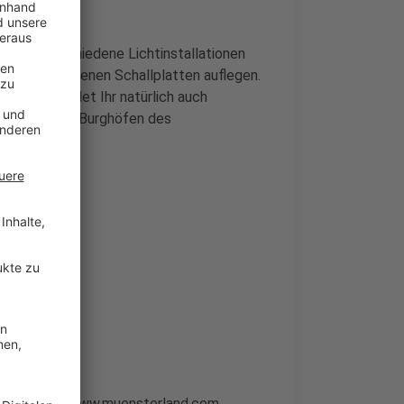
knick verschiedene Lichtinstallationen
ide eure eigenen Schallplatten auflegen.
. Juni, findet Ihr natürlich auch
ssgärten und Burghöfen des
and
r euch unter www.muensterland.com