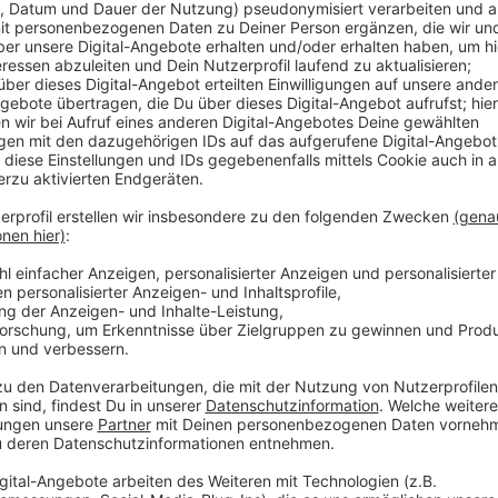
So könnt ihr zum Beispiel beim Mittsommernachtspic
bestaunen oder beim Vinyl-Picknick auf Münsters B-S
Passend zum Schlösser- und Burgentag am Sonntag, 19
zahlreiche Picknick-Angebote in den schönen Schlo
Münsterlands!
Anzeige
Infos im Überblick:
Anzeige
Wann?
16. bis 19. Juni
Wo?
An verschiedenen Orten im gesamten Münsterl
Anmelden für die verschiedenen Picknicks könnt Ih