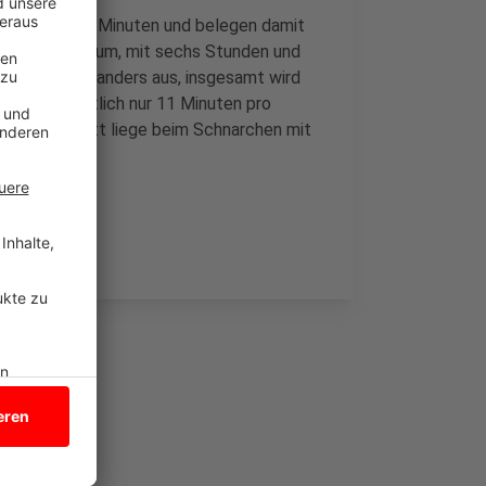
unden und 45 Minuten und belegen damit
hen aus Bochum, mit sechs Stunden und
 es da schon anders aus, insgesamt wird
durchschnittlich nur 11 Minuten pro
 Durchschnitt liege beim Schnarchen mit