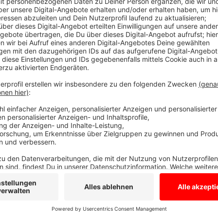
Die Münsteraner schlafen im Durchschnitt sechs St
den ersten Platz, am wenigsten schlafen die Mensc
21 Minuten. Bei der nächtlichen Schnarchdauer sieht
der Schlaf der Münsteraner, laut App-Auswertungen, 
Nacht durch Schnarchen unterbrochen. Der deutsche
rund 18 Minuten deutlich über dem weltweiten Wert.
Anzeige