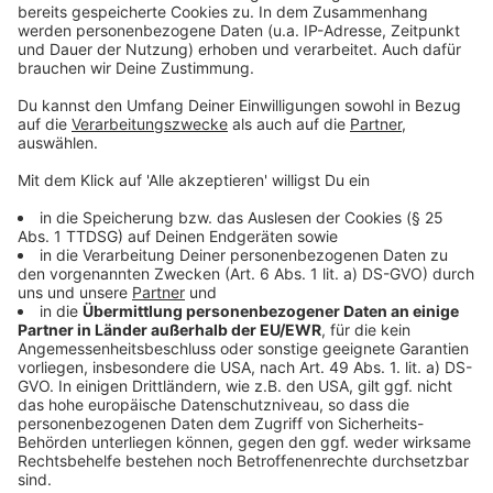
abberufen werden – in Abhängigkeit der aktuellen
Infektionslage.
Derzeit liegt die Inzidenz bei 12,1. Und schon jetzt,
Ende Juli, hat sich im Vergleich zu 2020 die Zahl der
gemeldeten Reiserückkehrenden nahezu verdoppelt.
Ein Grund ist die Reiselust, ein anderer die
verpflichtende Rückmeldung im Einreiseportal.
"Das Arbeitsaufkommen ist entsprechend enorm –
aber zwingend erforderlich", sagt Norbert Schulze
Kalthoff. "Was heute ein Ferienort ist, kann morgen
schon Risikogebiet sein. Aktuell niedrige
Inzidenzwerte geben leider eine trügerische
Sicherheit, die mit Schnelltests allein nicht
abgesichert werden kann."
Anzeige