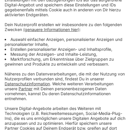
und Niederlande zu Hochinzidenzgebieten erklärt
wurden, erhöht den Druck auf das "Team Corona"
zusätzlich – "Aber: Je mehr Menschen sich nach ihrer
Reise bei uns entsprechend der Bundesregelungen
zurückmelden und testen lassen oder in Quarantäne
begeben, desto niedriger fällt auch das Risiko weiterer
Ansteckungswellen in Münster aus."
Anzeige
Deutlich mehr Reiserückkehrer als 2020
Anzeige
Mehr als 20 Mitarbeitende des Gesundheitsamtes
Münster betreuen aktuell das Thema "Reise-
Rückkehr". Kurzfristig kann dafür noch weiteres
Personal aus anderen Corona-Tätigkeitsfeldern