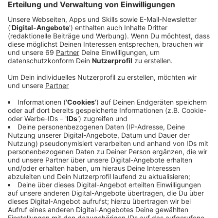
Gesundheitsamt Münster hat viel zu tun
Anzeige
2600 münstersche Reiserückkehrende hatten sich
coronakonform allein über das vergangene
Wochenende beim Gesundheitsamt angemeldet, am
Dienstag- und Mittwochmorgen kamen dann jeweils
über 800 neue Meldungen hinzu. Und dann gibt es noch
zahlreiche Rückfragen zum Themenkomplex "Reisen in
Corona-Zeiten" – das sind täglich rund 200 E-Mails und
zahlreiche Anrufe bei der Corona-Hotline.
"Im Gesundheitsamt bekommen wir die
Reisefreudigkeit der Münsteranerinnen und
Münsteraner in den Sommerferien deutlich zu spüren",
sagt dessen Leiter Dr. Norbert Schulze Kalthoff. Dass
nun auch die deutschen Urlaubshochburgen Spanien