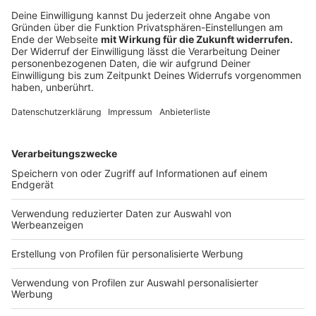
Auch Pendler und Beziehungen betroffen
Anzeige
"Es sind allerdings nicht per se Urlaubende, die sich bei
uns melden", sagt Regina Dittmer, Leiterin der Corona-
Fachstelle. "Vielfach handelt es sich dabei auch um
Münsteranerinnen und Münsteraner, die im Ausland
arbeiten und pendeln – oder eine
Wochenendbeziehung über die Bundesgrenzen hinweg
pflegen wollen." Dies trifft nun in besonderem Maße
auf die Niederlande und Spanien zu. "In den letzten
beiden Tagen vor deren Hochstufung haben wir über
1400 Rückmeldungen erhalten", so Dittmer. "Offenbar
wollten viele Reisende schnell zurück und so die
zehntägige Quarantäne umgehen."
Anzeige