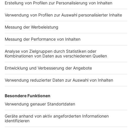
Stadt bittet weiter um Rück- und Vorsicht auf
Reisen
Anzeige
Trotz des bereits erheblichen Arbeitsaufkommens
durch die Einreiseverordnung ist von weiteren
Münsteranerinnen und Münsteranern auszugehen, die
ohne die vom Bund verlangte Meldung heimgekehrt
sind.
Daher bittet die Stadt erneut um Rück- wie Vorsicht
auf Reisen – denn eine einzelne unbemerkte Infektion
kann im Familien- wie Freundeskreis, aber auch im Job,
schnell zur Kettenreaktion führen. Die möglichen
gesundheitlichen Folgen, aber auch die Folgen für die
lokale Inzidenz und damit etwaige Einschränkungen,