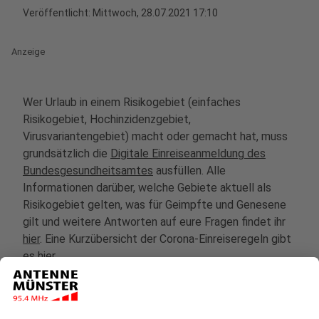
Veröffentlicht:
Mittwoch, 28.07.2021 17:10
Anzeige
Wer Urlaub in einem Risikogebiet (einfaches
Risikogebiet, Hochinzidenzgebiet,
Virusvariantengebiet) macht oder gemacht hat, muss
grundsätzlich die
Digitale Einreiseanmeldung des
Bundesgesundheitsamtes
ausfüllen. Alle
Informationen darüber, welche Gebiete aktuell als
Risikogebiet gelten, was für Geimpfte und Genesene
gilt und weitere Antworten auf eure Fragen findet ihr
hier
. Eine Kurzübersicht der Corona-Einreiseregeln gibt
es
hier
.
Anzeige