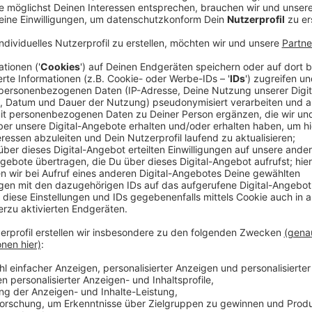
Anzeige
Im Interview mit ANTENNE MÜNSTER-Chefredakteur S
städtischen Krisenstabes, Wolfgang Heuer, die Situat
gelaufen. Hauptgrund dafür: Münster habe sich sehr f
Bereits im Januar habe es erste interne Maßnahmen 
damit begonnen, Testkapazitäten aufzubauen. Der Tes
ersten bundesweit gewesen, so Heuer. Auch bei der 
gewesen.
Anzeige
Münsteraner entspannt und rücksichtsvoll in
Anzeige
Sehr beeindruckt haben Heuer die Münsteraner Bürger