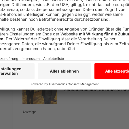
Anzeige
Das ganze Interview mit Wolfgang Heuer gibt es hie
Anzeige
sn
Zwischenbilanz Corona-Krise
Anzeige