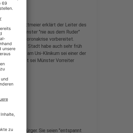
tefan Nottmeier erklärt der Leiter des
ion sei in Münster "nie aus dem Ruder"
rüh auf die Coronakrise vorbereitet.
gegeben. Die Stadt habe auch sehr früh
tcontainer am Uni-Klinikum sei einer der
Maskenpflicht sei Münster Vorreiter
 der Krise
innen und Bürger. Sie seien "entspannt