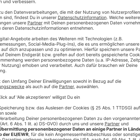
und rücksichtsvoll" in der Krise. Das habe er aus an
im ANTENNE MÜNSTER-Interview. Zwar seien die Neu
einmal gestiegen - verantwortlich dafür sind 16 infizi
Angelmodde - aber ansonsten ist Münster bisher gut
Anzeige
"Dass ich meinen Sohn nicht sehen kann, ärg
Anzeige
Seit elf Wochen ist Heuer nun Münsters Krisenmanag
Münsteranern bereits liebevoll "Captain Corona" genan
ANTENNE MÜNSTER-Interview. Aber das Einzige, "was 
hat schulfrei, ist den ganzen Tag zuhause und warte
manchmal erst, wenn es schon wieder dunkel ist."