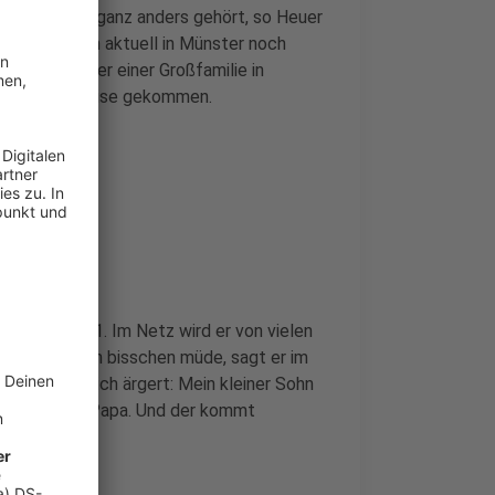
deren Städten ganz anders gehört, so Heuer
infektionen aktuell in Münster noch
erte Mitglieder einer Großfamilie in
 durch die Krise gekommen.
ert mich."
er Nummer 1. Im Netz wird er von vielen
nt. Er sei ein bisschen müde, sagt er im
mich wirklich ärgert: Mein kleiner Sohn
t auf seinen Papa. Und der kommt