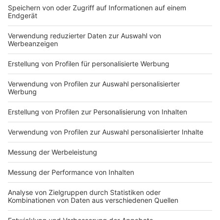
Gäste an Bord nehmen. In den kommenden Monaten
sollen aber zunächst nur 66 Plätze verkauft werden.
Auf den Landausflügen sollen die eingesetzten Busse
nur zur Hälfte besetzt werden.
Anzeige
©
Scylla AG
Darf es ein bisschen "Titanic-Feeling" sein? Die MS
Swiss Ruby ist durchaus extravagant ausgestattet.
Anzeige
Bordprogramm mit Politiker Polenz und Ex-
Zoochef Adler
Anzeige