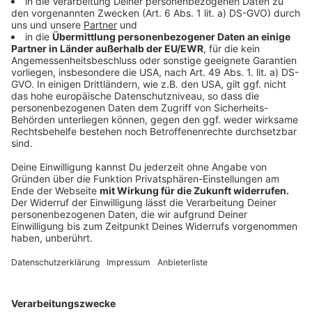
©
Scylla AG
Eine von insgesamt 44 Kabinen für die Passagiere der
Flusskreuzfahrten
Anzeige
Routen nach Amsterdam, Berlin oder Mainz
Anzeige
Die Reisen gehen zum Beispiel nach Amsterdam oder
Berlin. Routen gibt es auch von Münster auf den Rhein
bis nach Mainz oder auf die Mosel bis nach Trier. Rund
240 Buchungen für die Swiss Ruby sind bereits
eingegangen, so Trilsbeek. Die MS Swiss Ruby kann 88