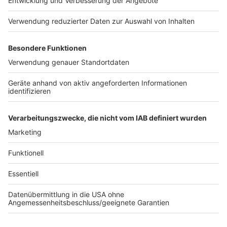
Auch das Bord-Programm für die Urlauber ist
münsterisch geprägt. So gibt es etwa auf der Berlin-
Route Vorträge und Diskussionsrunden mit dem
Münsteraner Politiker Ruprecht Polenz oder dem
ehemaligen Zoochef und Zeitzeugen der deutsch-
deutschen Geschichte, Jörg Adler. Auch der ehemalige
Sportmoderator Manfred Breuckmann hat sich zum
„Fußball-Talk“ angekündigt.
Anzeige
Anzeige