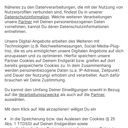
Positives Signal in Corona-Zeiten
Anzeige
Initiator der Fluss-Kreuzfahrten ist das
münstersche
Reisebüro „ReiseArt“
in Kooperation mit dem
Reiseveranstalter GLOBALIS Erlebnisreisen. Für
„ReiseArt“-Geschäftsführer Ralf Trilsbeek und
GLOBALIS-Vertriebsleiter Klaus Daccache ist das
Projekt ein positives Signal, auch in der Krise Corona-
konforme Reiseformate entwickeln zu können, die ein
sicheres und unbeschwertes Reiseerlebnis
ermöglichen. Die MS Swiss Ruby ist eines von 34
Schiffen der
Reederei Scylla
, die alle für verschiedene
Veranstalter unter Schweizer Flagge fahren.
Anzeige