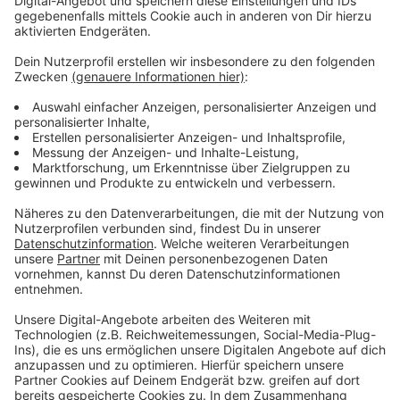
Wieder mehr Kongresse und Tagungen
Anzeige
Nach wie vor finden wieder mehr Kongresse und
Tagungen statt, die Corona-Pandemie scheint
überwunden zu sein. Stärkster Monat im vergangenen
Jahr war der September. Das Kongressbüro bei
Münster Marketing betreute 30 Tagungen. 750
Menschen nahmen an dem Deutschen
Fachpflegekongress teil, 550 Menschen an der
Internationalen Jahrestagung der Deutschen
Gesellschaft für Kardiotechnik. Auch Politiker:innen
sind für Tagungen nach Münster gekommen: Im Mai
trafen sich die Finanzminister:innen hier, im November
ihre Amtskolleg:innen aus dem Umweltressort.
Bernadette Spinnen: