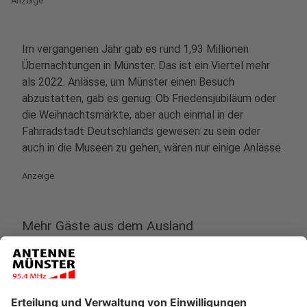
Anzeige
Im vergangenen Jahr gab es rund 1,93 Millionen
Übernachtungen in Münster. Das ist ein Viertel mehr
als 2022. Anlässe, um Münster einen Besuch
abzustatten, gab es genug: Ob Friedensjubiläum oder
die Weihnachtsmärkte, aber auch einmal in der
Fahrradstadt Deutschlands gewesen zu sein oder
auch in die Museen zu gehen, wären nur einige Anlässe.
Anzeige
Mehr Gäste aus dem Ausland
Anzeige
Nicht nur Menschen aus Deutschland machen in