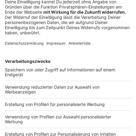
mit kostenfreiem Eintritt zum Tag der Niederlande im
Mai, zum Tag des Offenen Denkmals im September
und zum Jubiläumstag am 24. Oktober.
Anzeige
Münster - die Fahrradstadt schlechthin
Anzeige
Münster ist nach wie vor ein beliebter Ausgangspunkt
für Radtouren in der näheren Umgebung im
Münsterland. Viele Fahrradtouristen freuten sich laut
Stadt über das vor kurzem fertiggestellte
Knotenpunktsystem. Die kostenfreie
Knotenpunktkarte von Münster Marketing und die
dazugehörigen Touren seien demnach sehr beliebt
gewesen.