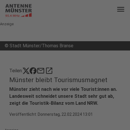
menu
Anzeige
©
Stadt Münster/Thomas Branse
mail
open_in_new
Teilen:
Münster bleibt Tourismusmagnet
Münster zieht nach wie vor viele Tourist:innen an.
Landesweit schneidet unsere Stadt sehr gut ab,
zeigt die Touristik-Bilanz vom Land NRW.
Veröffentlicht:
Donnerstag, 22.02.2024 13:01