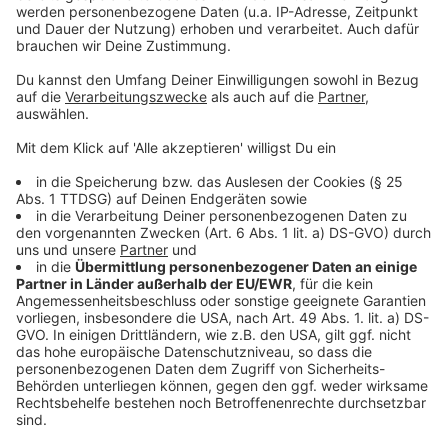
Das Comeback der Präsenzveranstaltungen gibt
deutliche Hinweise, dass persönliche
Begegnungen auch in Zukunft gefragt sind.
Anzeige
Friedensjubiläum zieht Tourist:innen an
Anzeige
"375 Jahre Westfälischer Frieden" - das wollten sich
die Menschen nicht entgehen lassen: Es gab jede
Menge Veranstaltungen. Knapp 100.000 nationale und
internationale Gäste, vor allem aus den Niederlanden,
Spanien und Frankreich besuchten im vergangenen
Jahr den Friedenssaal. Es gab Sonderöffnungszeiten