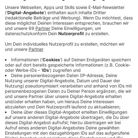
Münster Urlaub, sondern auch wieder mehr Gäste aus
dem Ausland. Das zeigt die aktuelle
Tourismusstatistik. Die Gäste aus dem Ausland
kommen vor allem aus den Niederlanden, der Schweiz
und den USA. Insgesamt gab es 175.357
Übernachtungen von Gästen aus dem Ausland. Die
Anzahl lag damit um 11,3 Prozent höher als noch 2022.
Mit dieser Entwicklung steht Münster unter den
Spitzenreitern der Großstädte in Nordrhein-Westfalen.
Bernadette Spinnen von Münster Marketing:
Münsters Attraktivität als Städtereiseziel ist
kein Selbstläufer, sondern ist den Anstrengungen
aller Akteurinnen und Akteure vor Ort zu
verdanken und fußt auf einem starken und
erfahrenen Netzwerk.
Anzeige