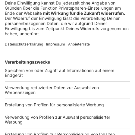
Anzeige
Voraussichtlich wird es auch Einschränkungen bei den
städtischen Kindertagesstätten geben. In jedem Fall
geöffnet bleibt das am Rathausinnenhof gelegene
Wahlbüro (Klemensstraße 10). Der Zugang wird trotz
einer um 9:30 Uhr auf dem Rathausinnenhof
stattfindenden Kundgebung uneingeschränkt möglich
sein. Auch die städtischen Hallenbäder öffnen
voraussichtlich zu den gewohnten Zeiten.
Anzeige
Welche Auswirkungen der Streik ansonsten auf die
Ämter und Einrichtungen der Stadt Münster konkret
haben wird, hängt von der Beteiligung an dem Streik ab
und wird sich erst am Donnerstag zeigen. Auch die