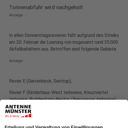
Tonnenabfuhr wird nachgeholt
Anzeige
In allen Donnerstagsrevieren fällt aufgrund des Streiks
am 20. Februar die Leerung von insgesamt rund 35.000
Abfallbehältern aus. Betroffen sind folgende Gebiete:
Anzeige
Revier E (Gievenbeck, Sentrup),
Revier F (Kinderhaus-West teilweise, Kreuzviertel
teilweise, Buddenturm-Neutor, Überwasser teilweise),
Revier P (Roxel), Revier Q (Nienberge), das
Wertstofftonnen-Revier im Bereich östlich der
Grevener Straße, westlich der
Coerdestraße/Wienburgstraße, nördlich der