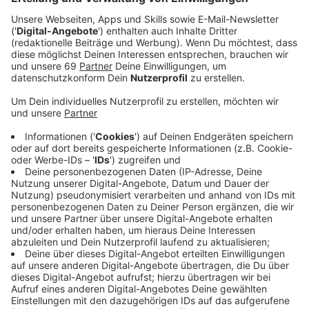
Münzstraße/Bergstraße und südlich des Friesenrings.
Anzeige
"Wir fahren diese Tonnen sukzessive nach, Bürgerinnen
und Bürger sollen sie also an der Straße stehen lassen.
Die Anordnung von Überstunden ist im Streikfall nicht
erlaubt, unsere Teams müssen die Nachleerungen also
ab Freitag parallel zu ihren Tagesrevieren leisten",
bittet awm-Sprecherin Manuela Feldkamp-Bode um
Verständnis und Geduld. Für etwaige Nachfahrten
müssen bis zu 14 Tage eingeplant werden.
Anzeige
Wer in einem der betroffenen Abfuhrbezirke wohnt,
hat gegen Vorlage des Ausweises alternativ die