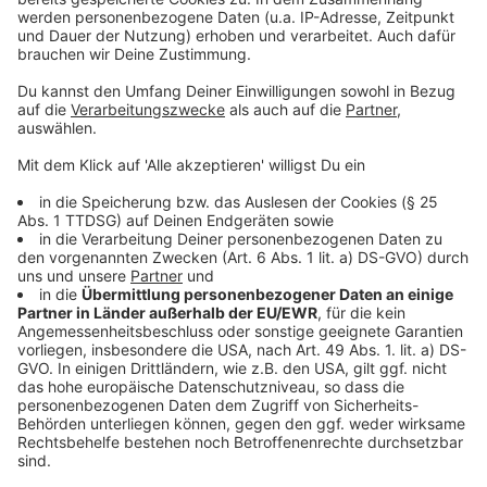
Die Sperrgut- und Grünschnitttour der awm fällt am
20. Februar (dritter Donnerstag im Monat) ersatzlos
aus. Wer keine Möglichkeit hat, diese Abfälle im Keller
oder der Garage bis zum nächsten regulären
Abholtermin am 20. März zwischenzulagern, kann sie
ab dem 21. Februar zum Recyclinghof bringen.
Anzeige
Fragen beantwortet das Kundencenter der awm unter
der Telefonnummer 02 51/60 52-53.
Anzeige
Kitas und weitere städtische Einrichtungen
bleiben dicht