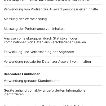
Frage, wie viele und welche der 29 städtischen Kitas
wegen des Streiks schließen müssen oder nur einen
Notbetrieb aufrechterhalten können, wird sich erst am
Donnerstagmorgen zeigen.
Anzeige
Regionalbusse fallen am Freitag aus
Anzeige
Um den Forderungen der Gewerkschaft ver.di und der
Mitglieder Nachdruck zu verleihen, ruft ver.di für
Freitag (21.02.) die Beschäftigten bei der
Regionalverkehr Münsterland GmbH und bei der
Westfälischen Verkehrsgesellschaft mbH zum Streik
auf. Die Beschäftigten der Stadtwerke Münster sind
nicht zum Ausstand aufgerufen.