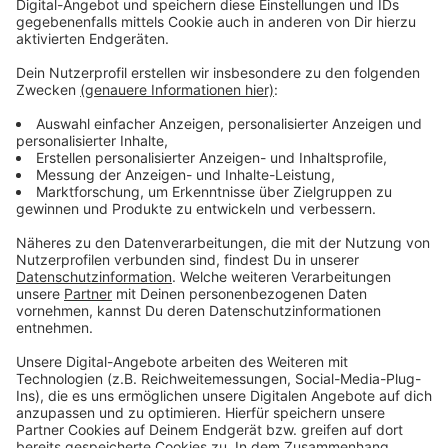
Möglichkeit, Rest- und Bioabfall ab dem 21. Februar
und bis zum nächsten regulären Abfuhrtermin
kostenfrei an den Recyclinghöfen abzugeben.
Anzeige
Der Streikaufruf der Gewerkschaften für den
öffentlichen Dienst wirkt sich nicht auf die Abfuhr der
Wertstofftonnen im Remondis-Gebiet aus, da dies ein
privater Entsorger ist.
Anzeige
Sperrgut- und Grünabfalltour fällt ersatzlos
aus
Anzeige