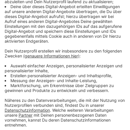
verfassungsfeindliche Bestrebungen innerhalb der
AfD. Weil das Bundesamt seinen Sitz in Köln hat, sind
die Gerichte in NRW zuständig.
Anzeige
Erneut Schlagabtausch vor Gericht
Anzeige
Am Dienstag (07.05.) haben die Anwälte von AfD und
Bundesamt für Verfassungsschutz (BfV) ihren
Schlagabtausch fortgesetzt. Dabei ging es unter
anderem um Stellungnahmen zu vor rund einer Woche
abgelehnten über 470 Beweisanträgen. Die AfD-
Vertreter äußerten ihr Unverständnis über die
Entscheidung des Gerichts. Der 5. Senat müsse sich
fragen lassen, ob der angelegte Beweismaßstab noch