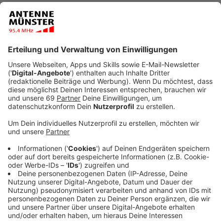
Anzeige
Das nordrhein-westfälische Oberverwaltungsgericht
wird im Berufungsverfahren im Streit zwischen der
AfD und dem Bundesamt für Verfassungsschutz (BfV)
am Montag (13.05.) ein Urteil verkünden. Das teilte der
Vorsitzende Richter, Gerald Buck, zum Abschluss der
mündlichen Verhandlung in Münster mit.
Anzeige
Die AfD wehrt sich in dem Verfahren dagegen, dass
der Verfassungsschutz die gesamte Partei als
extremistischen Verdachtsfall führt. In erster Instanz
hatte das Verwaltungsgericht Köln den
Verfassungsschützern recht gegeben: Die Richter
sahen ausreichend Anhaltspunkte für