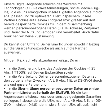
der richtige sei. "Was kann überhaupt geleistet
werden, um die rechtsstaatlichen Grundsätze zu
gewährleisten?", fragte AfD-Anwalt Christian Conrad.
Anzeige
Der Anwalt des Verfassungsschutzes, Wolfgang Roth,
warf der AfD vor, die letzten vier Jahre seit der ersten
Klage vor dem Verwaltungsgericht in Köln nicht
genutzt zu haben. "Es gab reichlich Zeit. Der Prozess
beginnt nicht erst, wenn sie ihre Anträge stellen. Das
hätte alles viel früher im schriftlichen Verfahren
beginnen können."
Anzeige
©
ANTENNE MÜNSTER